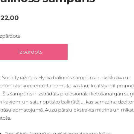
22.00
Izpārdots
Izpārdots
 Society ražotais Hydra balinošs šampūns ir ekskluzīva un
nomiska koncentrēta formula, kas ļauj to atšķaidīt proporc
1. Šis šampūns ir izstrādāts profesionālai lietošanai gan su
 kaķiem, un satur optisko balinātāju, kas samazina dzelte
krāsu apmatojumā. Auzu pārslu ekstrakts mitrina un mīkst
tošs.
Tonizējošs šampūns gaišai apmatojuma krāsai.