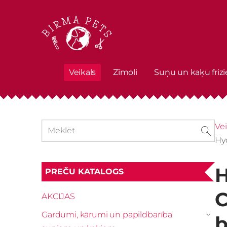
Veikals
Zīmoli
Suņu un kaķu frizi
Vei
Hy
H
PREČU KATALOGS
C
AKCIJAS
Gardumi, kārumi un papildbarība
b
›