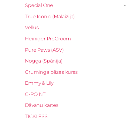
Special One
›
True Iconic (Malaizija)
Vellus
Heiniger ProGroom
Pure Paws (ASV)
Nogga (Spānija)
Gruminga bāzes kurss
Emmy & Lily
G-POINT
Dāvanu kartes
TICKLESS