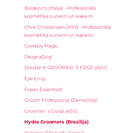
Baldecchi (Itālija) - Profesionālā
kosmētika suņiem un kaķiem
Chris Christensen (ASV) - Profesionālā
kosmētika suņiem un kaķiem
Cowboy Magic
DezynaDog
Double K GROOMER`S EDGE (ASV)
Eye Envy
Fraser Essentials
Groom Professional (Ziemeļīrija)
Groomer`s Goop (ASV)
Hydra Groomers (Brazīlija)
Hyponic (Dienvidu Koreja)