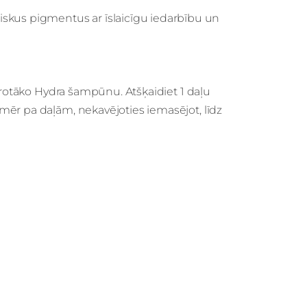
skus pigmentus ar īslaicīgu iedarbību un
mērotāko Hydra šampūnu. Atšķaidiet 1 daļu
mēr pa daļām, nekavējoties iemasējot, līdz