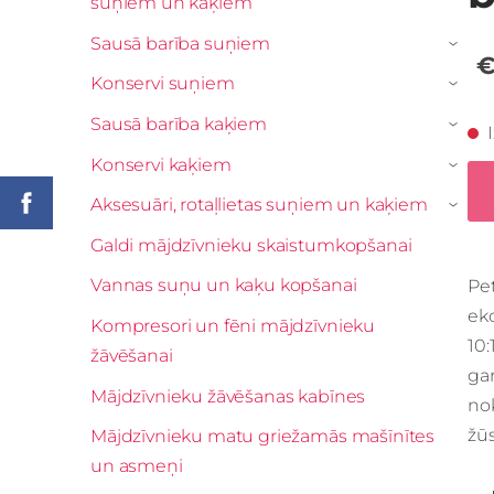
suņiem un kaķiem
Sausā barība suņiem
›
€
Konservi suņiem
›
Sausā barība kaķiem
›
Konservi kaķiem
›
Aksesuāri, rotaļlietas suņiem un kaķiem
›
Galdi mājdzīvnieku skaistumkopšanai
Vannas suņu un kaķu kopšanai
Pet
eko
Kompresori un fēni mājdzīvnieku
10:
žāvēšanai
gan
Mājdzīvnieku žāvēšanas kabīnes
no
žūs
Mājdzīvnieku matu griežamās mašīnītes
un asmeņi