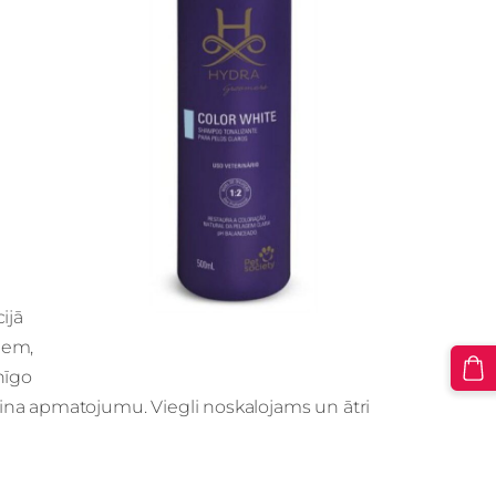
ijā
ņiem,
nīgo
ina apmatojumu. Viegli noskalojams un ātri