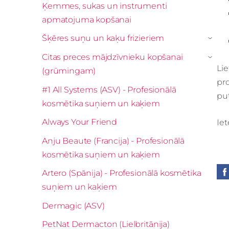
Ķemmes, sukas un instrumenti
apmatojuma kopšanai
Šķēres suņu un kaķu frizieriem
›
Citas preces mājdzīvnieku kopšanai
›
Lie
(grūmingam)
pro
#1 All Systems (ASV) - Profesionālā
put
kosmētika suņiem un kaķiem
Always Your Friend
Iet
Anju Beaute (Francija) - Profesionālā
kosmētika suņiem un kaķiem
Artero (Spānija) - Profesionālā kosmētika
suņiem un kaķiem
Dermagic (ASV)
PetNat Dermacton (Lielbritānija)