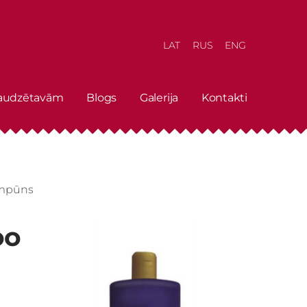
LAT
RUS
ENG
 audzētavām
Blogs
Galerija
Kontakti
ampūns
oo