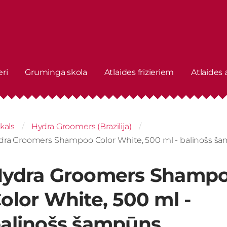
eri
Gruminga skola
Atlaides frizieriem
Atlaides
kals
Hydra Groomers (Brazīlija)
dra Groomers Shampoo Color White, 500 ml - balinošs š
ydra Groomers Shamp
olor White, 500 ml -
alinošs šampūns