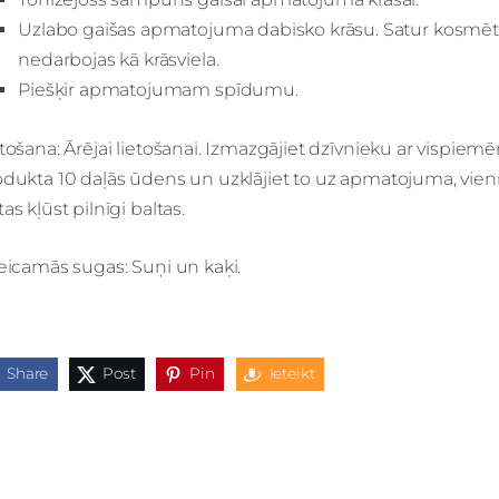
Uzlabo gaišas apmatojuma dabisko krāsu. Satur kosmēti
nedarbojas kā krāsviela.
Piešķir apmatojumam spīdumu.
tošana: Ārējai lietošanai. Izmazgājiet dzīvnieku ar vispie
dukta 10 daļās ūdens un uzklājiet to uz apmatojuma, vien
as kļūst pilnīgi baltas.
eicamās sugas: Suņi un kaķi.
Share
Post
Pin
Ieteikt