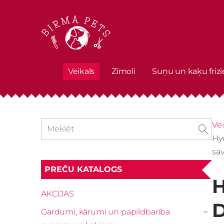
Veikals
Zīmoli
Suņu un kaķu frizi
Vei
Hy
sa
PREČU KATALOGS
H
AKCIJAS
D
Gardumi, kārumi un papildbarība
›