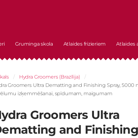
eri
Gruminga skola
Atlaides frizieriem
Atlaides
kals
Hydra Groomers (Brazīlija)
dra Groomers Ultra Dematting and Finishing Spray, 500
vēlumu izķemmēšanai, spīdumam, maigumam
ydra Groomers Ultra
ematting and Finishin