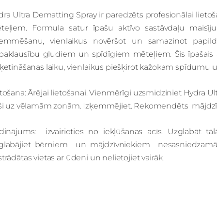
dra Ultra Dematting Spray ir paredzēts profesionālai liet
teļiem.
Formula satur īpašu aktīvo sastāvdaļu mais
ķemmēšanu, vienlaikus novēršot un samazinot papi
paklausību gludiem un spīdīgiem mēteļiem.
Šis īpašai
šķetināšanas laiku, vienlaikus piešķirot kažokam spīdumu
tošana: Ārējai lietošanai. Vienmērīgi uzsmidziniet Hydra U
eši uz vēlamām zonām. Izķemmējiet. Rekomendēts mājdzī
īdinājums: izvairieties no iekļūšanas acīs. Uzglabāt t
glabājiet bērniem un mājdzīvniekiem nesasniedzamā vie
trādātas vietas ar ūdeni un nelietojiet vairāk.