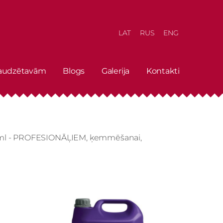
LAT
RUS
ENG
 audzētavām
Blogs
Galerija
Kontakti
0 ml - PROFESIONĀĻIEM, ķemmēšanai,
g