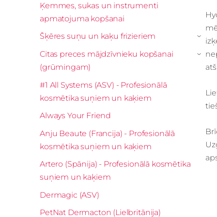
Ķemmes, sukas un instrumenti
Hy
apmatojuma kopšanai
mē
Šķēres suņu un kaķu frizieriem
›
iz
Citas preces mājdzīvnieku kopšanai
ne
›
(grūmingam)
at
#1 All Systems (ASV) - Profesionālā
Lie
kosmētika suņiem un kaķiem
ti
Always Your Friend
Br
Anju Beaute (Francija) - Profesionālā
Uz
kosmētika suņiem un kaķiem
aps
Artero (Spānija) - Profesionālā kosmētika
suņiem un kaķiem
Dermagic (ASV)
PetNat Dermacton (Lielbritānija)