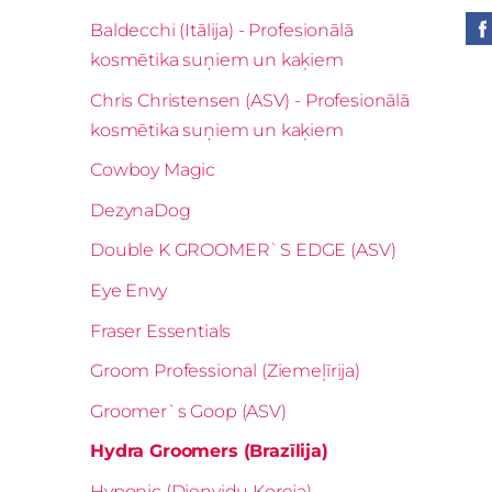
Baldecchi (Itālija) - Profesionālā
kosmētika suņiem un kaķiem
Chris Christensen (ASV) - Profesionālā
kosmētika suņiem un kaķiem
Cowboy Magic
DezynaDog
Double K GROOMER`S EDGE (ASV)
Eye Envy
Fraser Essentials
Groom Professional (Ziemeļīrija)
Groomer`s Goop (ASV)
Hydra Groomers (Brazīlija)
Hyponic (Dienvidu Koreja)