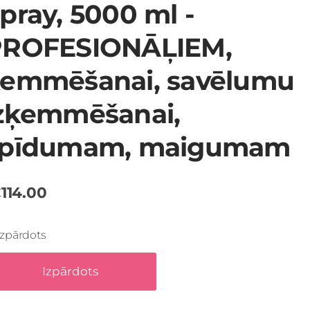
pray, 5000 ml -
PROFESIONĀĻIEM,
emmēšanai, savēlumu
zķemmēšanai,
spīdumam, maigumam
114.00
Izpārdots
Izpārdots