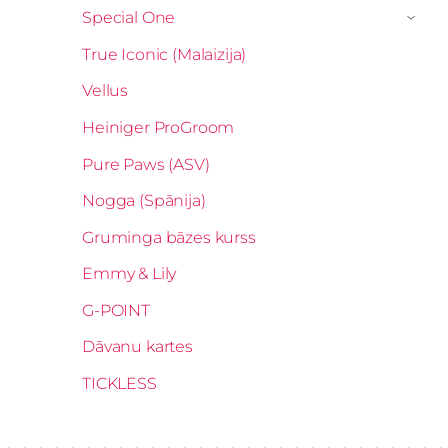
Special One
›
True Iconic (Malaizija)
Vellus
Heiniger ProGroom
Pure Paws (ASV)
Nogga (Spānija)
Gruminga bāzes kurss
Emmy & Lily
G-POINT
Dāvanu kartes
TICKLESS