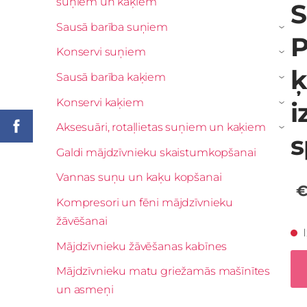
suņiem un kaķiem
S
Sausā barība suņiem
›
Konservi suņiem
›
ķ
Sausā barība kaķiem
›
Konservi kaķiem
i
›
Aksesuāri, rotaļlietas suņiem un kaķiem
›
Galdi mājdzīvnieku skaistumkopšanai
Vannas suņu un kaķu kopšanai
€
Kompresori un fēni mājdzīvnieku
žāvēšanai
Mājdzīvnieku žāvēšanas kabīnes
Mājdzīvnieku matu griežamās mašīnītes
un asmeņi