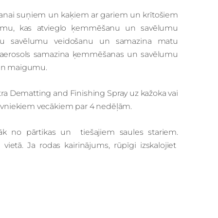
ošanai suņiem un kaķiem ar gariem un krītošiem
ījumu, kas atvieglo ķemmēšanu un savēlumu
ldu savēlumu veidošanu un samazina matu
s aerosols samazina ķemmēšanas un savēlumu
 un maigumu.
ltra Dematting and Finishing Spray uz kažoka vai
vniekiem vecākiem par 4 nedēļām.
ālāk no pārtikas un tiešajiem saules stariem.
tā. Ja rodas kairinājums, rūpīgi izskalojiet