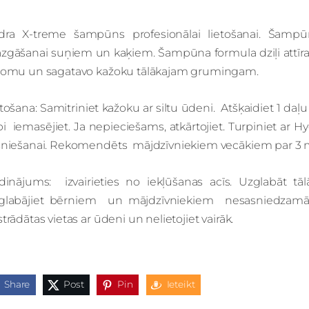
dra X-treme šampūns profesionālai lietošanai. Šampū
zgāšanai suņiem un kaķiem. Šampūna formula dziļi attīra
jomu un sagatavo kažoku tālākajam grumingam.
tošana: Samitriniet kažoku ar siltu ūdeni. Atšķaidiet 1 d
i iemasējiet. Ja nepieciešams, atkārtojiet. Turpiniet ar H
sniešanai. Rekomendēts mājdzīvniekiem vecākiem par 3
īdinājums: izvairieties no iekļūšanas acīs. Uzglabāt t
glabājiet bērniem un mājdzīvniekiem nesasniedzamā vie
trādātas vietas ar ūdeni un nelietojiet vairāk.
Share
Post
Pin
Ieteikt