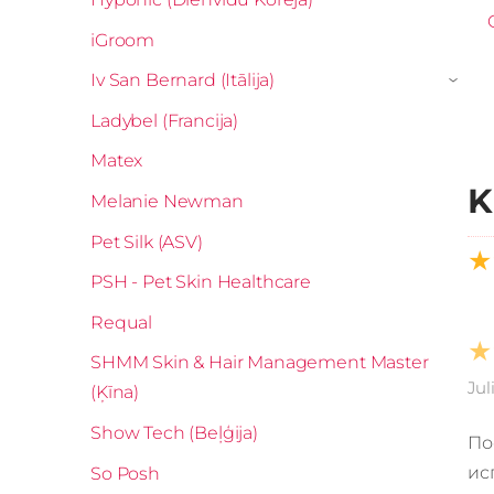
iGroom
Iv San Bernard (Itālija)
›
Ladybel (Francija)
Matex
K
Melanie Newman
Pet Silk (ASV)
★
PSH - Pet Skin Healthcare
Requal
★
SHMM Skin & Hair Management Master
Jul
(Ķīna)
Show Tech (Beļģija)
По
ис
So Posh