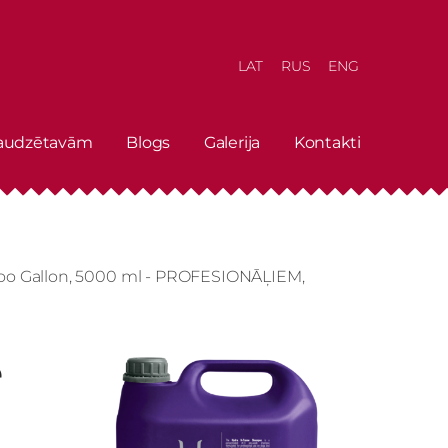
LAT
RUS
ENG
 audzētavām
Blogs
Galerija
Kontakti
poo Gallon, 5000 ml - PROFESIONĀĻIEM,
e