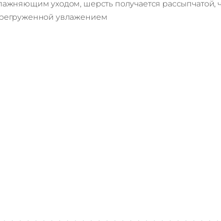
лажняющим уходом, шерсть получается рассыпчатой, ч
регруженной увлажением