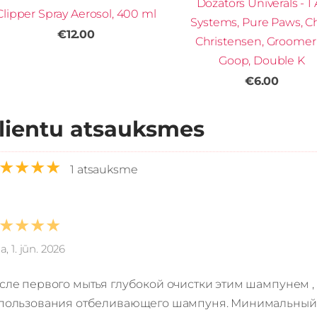
Dozators Univerāls - 1 
Clipper Spray Aerosol, 400 ml
Systems, Pure Paws, Ch
€12.00
Christensen, Groomer
Goop, Double K
€6.00
lientu atsauksmes
★★★★
1 atsauksme
★★★★
ia, 1. jūn. 2026
сле первого мытья глубокой очистки этим шампунем ,
пользования отбеливающего шампуня. Минимальный ра