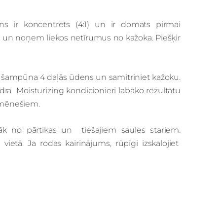
ns
ir koncentrēts (4:1) un ir domāts pirmai
 un noņem liekos netīrumus no kažoka. Piešķir
aļu šampūna 4 daļās ūdens un samitriniet kažoku.
ydra Moisturizing kondicionieri labāko rezultātu
 mēnešiem.
ālāk no pārtikas un tiešajiem saules stariem.
tā. Ja rodas kairinājums, rūpīgi izskalojiet