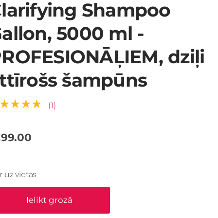
larifying Shampoo
allon, 5000 ml -
ROFESIONĀĻIEM, dziļi
ttīrošs šampūns
★★★★
(1)
99.00
Ir uz vietas
Ielikt grozā