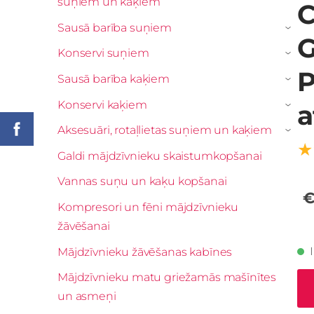
suņiem un kaķiem
C
Sausā barība suņiem
›
G
Konservi suņiem
›
P
Sausā barība kaķiem
›
Konservi kaķiem
a
›
Aksesuāri, rotaļlietas suņiem un kaķiem
›
★
Galdi mājdzīvnieku skaistumkopšanai
Vannas suņu un kaķu kopšanai
€
Kompresori un fēni mājdzīvnieku
žāvēšanai
Mājdzīvnieku žāvēšanas kabīnes
Mājdzīvnieku matu griežamās mašīnītes
un asmeņi