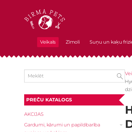
Veikals
Zīmoli
Suņu un kaķu frizi
Vei
Hy
dzi
PREČU KATALOGS
H
AKCIJAS
D
Gardumi, kārumi un papildbarība
›