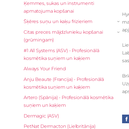
Ķemmes, sukas un instrumenti
apmatojuma kopšanai
Hy
Šķēres suņu un kaķu frizieriem
ma
›
ap
Citas preces mājdzīvnieku kopšanai
›
(grūmingam)
Lie
#1 All Systems (ASV) - Profesionālā
Lab
kosmētika suņiem un kaķiem
sa
Always Your Friend
Br
Anju Beaute (Francija) - Profesionālā
Uz
kosmētika suņiem un kaķiem
aps
Artero (Spānija) - Profesionālā kosmētika
suņiem un kaķiem
Dermagic (ASV)
PetNat Dermacton (Lielbritānija)