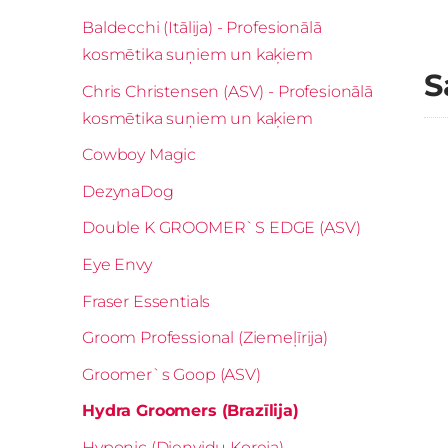
Baldecchi (Itālija) - Profesionālā
kosmētika suņiem un kaķiem
S
Chris Christensen (ASV) - Profesionālā
kosmētika suņiem un kaķiem
Cowboy Magic
DezynaDog
Double K GROOMER`S EDGE (ASV)
Eye Envy
Fraser Essentials
Groom Professional (Ziemeļīrija)
Groomer`s Goop (ASV)
Hydra Groomers (Brazīlija)
Hyponic (Dienvidu Koreja)