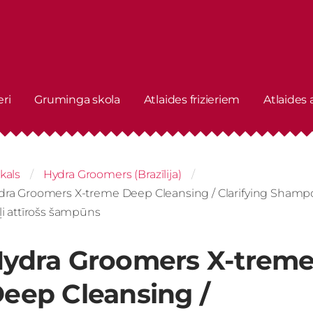
eri
Gruminga skola
Atlaides frizieriem
Atlaides
kals
Hydra Groomers (Brazīlija)
dra Groomers X-treme Deep Cleansing / Clarifying Sham
ļi attīrošs šampūns
ydra Groomers X-trem
eep Cleansing /