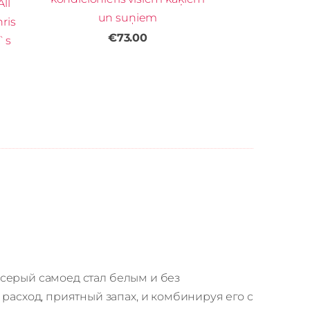
All
un suņiem
ris
€73.00
`s
 серый самоед стал белым и без
сход, приятный запах, и комбинируя его с