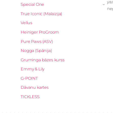
ув
Special One
›
пе
True Iconic (Malaizija)
Vellus
Heiniger ProGroom
Pure Paws (ASV)
Nogga (Spānija)
Gruminga bāzes kurss
Emmy & Lily
G-POINT
Dāvanu kartes
TICKLESS