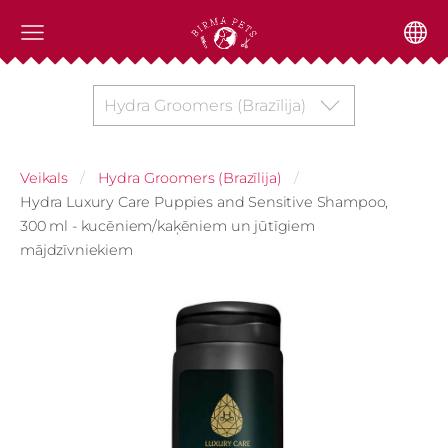
Hydra Groomers (Brazīlija)
Veikals
Hydra Groomers (Brazīlija)
Hydra Luxury Care Puppies and Sensitive Shampoo,
300 ml - kucēniem/kaķēniem un jūtīgiem
mājdzīvniekiem