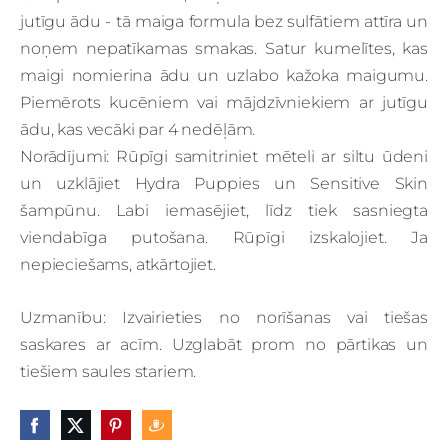
jutīgu ādu - tā maiga formula bez sulfātiem attīra un
noņem nepatīkamas smakas.
Satur kumelītes, kas
maigi nomierina ādu un uzlabo kažoka maigumu.
Piemērots kucēniem vai mājdzīvniekiem ar jutīgu
ādu, kas vecāki par 4 nedēļām.
Norādījumi: Rūpīgi samitriniet mēteli ar siltu ūdeni
un uzklājiet Hydra Puppies un Sensitive Skin
šampūnu.
Labi iemasējiet, līdz tiek sasniegta
viendabīga putošana.
Rūpīgi izskalojiet.
Ja
nepieciešams, atkārtojiet.
Uzmanību: Izvairieties no norīšanas vai tiešas
saskares ar acīm.
Uzglabāt prom no pārtikas un
tiešiem saules stariem.