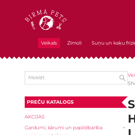
Veikals
Zīmoli
Suņu un kaķu frizi
Vei
Sh
S
PREČU KATALOGS
H
AKCIJAS
Gardumi, kārumi un papildbarība
L
›