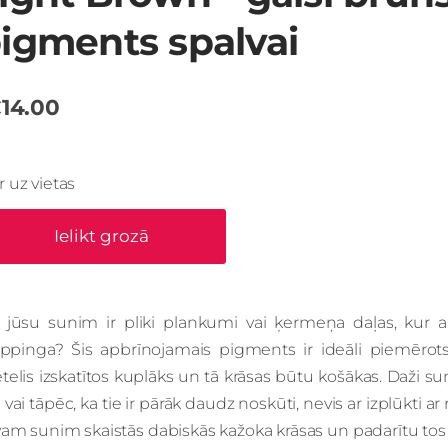
igments spalvai
14.00
Ir uz vietas
Ielikt grozā
i jūsu sunim ir pliki plankumi vai ķermeņa daļas, kur
rippinga? Šis apbrīnojamais pigments ir ideāli piemērots
elis izskatītos kuplāks un tā krāsas būtu košākas. Daži su
 vai tāpēc, ka tie ir pārāk daudz noskūti, nevis ar izplūkti a
am sunim skaistās dabiskās kažoka krāsas un padarītu tos