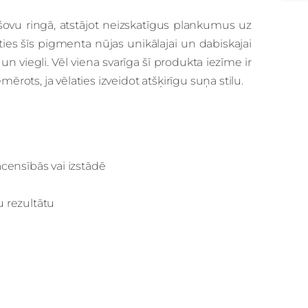
s šovu ringā, atstājot neizskatīgus plankumus uz
es šīs pigmenta nūjas unikālajai un dabiskajai
un viegli. Vēl viena svarīga šī produkta iezīme ir
iemērots, ja vēlaties izveidot atšķirīgu suņa stilu.
censībās vai izstādē
 rezultātu