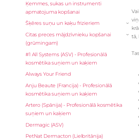
Ķemmes, sukas un instrumenti
Vai
apmatojuma kopšanai
vi
Šķēres suņu un kaķu frizieriem
›
krā
Citas preces mājdzīvnieku kopšanai
tā,
›
(grūmingam)
Tas
#1 All Systems (ASV) - Profesionālā
kosmētika suņiem un kaķiem
Always Your Friend
Anju Beaute (Francija) - Profesionālā
kosmētika suņiem un kaķiem
Artero (Spānija) - Profesionālā kosmētika
suņiem un kaķiem
Dermagic (ASV)
PetNat Dermacton (Lielbritānija)