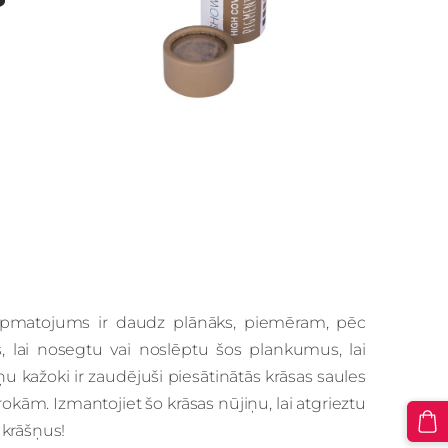
 apmatojums ir daudz plānāks, piemēram, pēc
, lai nosegtu vai noslēptu šos plankumus, lai
ņu kažoki ir zaudējuši piesātinātās krāsas saules
r rokām. Izmantojiet šo krāsas nūjiņu, lai atgrieztu
 krāšņus!