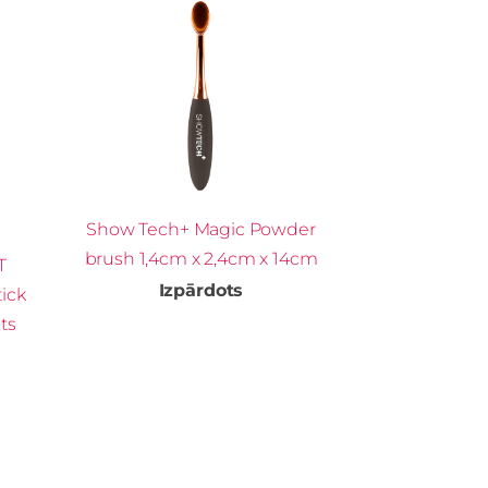
Show Tech+ Magic Powder
brush 1,4cm x 2,4cm x 14cm
T
Izpārdots
ick
ts