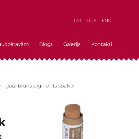
LAT
RUS
ENG
 audzētavām
Blogs
Galerija
Kontakti
 gaiši brūns pigments spalvai
k
s