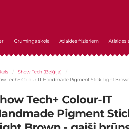
eri
Gruminga skola
Atlaides frizieriem
Atlaides
kals
Show Tech (Beļģija)
ow Tech+ Colour-IT Handmade Pigment Stick Light Brown -
how Tech+ Colour-IT
andmade Pigment Stic
ight Brown - gaiši brūn