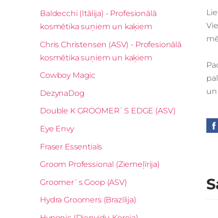
Li
Baldecchi (Itālija) - Profesionālā
Vie
kosmētika suņiem un kaķiem
mēt
Chris Christensen (ASV) - Profesionālā
kosmētika suņiem un kaķiem
Pad
Cowboy Magic
pal
un 
DezynaDog
Double K GROOMER`S EDGE (ASV)
Eye Envy
Fraser Essentials
Groom Professional (Ziemeļīrija)
S
Groomer`s Goop (ASV)
Hydra Groomers (Brazīlija)
Hyponic (Dienvidu Koreja)