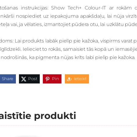
etošanas instrukcijas: Show Tech+ Colour-IT ar rokām dar
nkārši nospiediet uz iepakojuma apakšdaļu, lai nūja virzīt
eļa vai, ja vēlaties, izmantojiet pūdera otu, lai uzklātu pūde
oms: Lai produkts labāk pielīp pie kažoka, vispirms varat
īglīdzekli. Ielieciet to rokās, samaisiet tās kopā un iemasēji
nodrošinās, ka pigmenta nūjas krīts labi pielīp pie kažoka.
Share
Post
Pin
Ieteikt
aistītie produkti