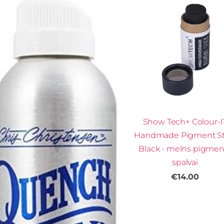
Show Tech+ Colour-I
Handmade Pigment St
Black - melns pigmen
spalvai
€14.00