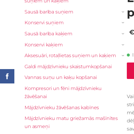
suņiem un kaķiem
p
Sausā barība suņiem
›
Konservi suņiem
›
€
Sausā barība kaķiem
›
Konservi kaķiem
›
Aksesuāri, rotaļlietas suņiem un kaķiem
›
Galdi mājdzīvnieku skaistumkopšanai
Vannas suņu un kaķu kopšanai
Kompresori un fēni mājdzīvnieku
žāvēšanai
Va
st
Mājdzīvnieku žāvēšanas kabīnes
mēt
Mājdzīvnieku matu griežamās mašīnītes
dēļ
un asmeņi
sav