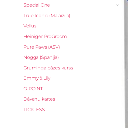
Special One
›
True Iconic (Malaizija)
Vellus
Heiniger ProGroom
Pure Paws (ASV)
Nogga (Spānija)
Gruminga bāzes kurss
Emmy & Lily
G-POINT
Dāvanu kartes
TICKLESS