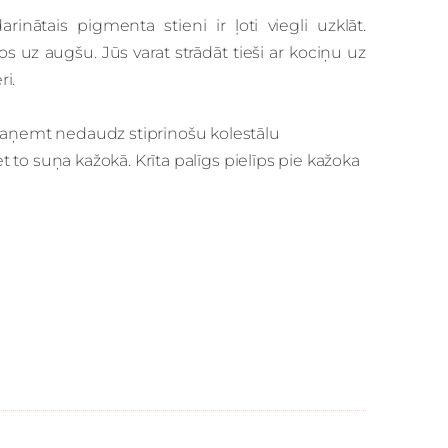
inātais pigmenta stieni ir ļoti viegli uzklāt.
os uz augšu. Jūs varat strādāt tieši ar kociņu uz
ri.
 paņemt nedaudz stiprinošu kolestālu
et to suņa kažokā. Krīta palīgs pielīps pie kažoka