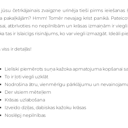
 jūsu četrkājainais zvaigzne urinēja tieši pirms ieiešana
ņa pakaļkājām? Hmm! Tomēr nevajag krist panikā. Pateicoti
sai, atbrīvoties no nepilnībām un krāsas izmaiņām ir viegli 
 ka tas ir īslaicīgs risinājums, ko var viegli izmazgāt. Ideāli p
 viss ir detaļās!
Lieliski piemērots suņa kažoka apmatojuma kopšanai sa
To ir ļoti viegli uzklāt
Nodrošina ātru, vienmērīgu pārklājumu un nevainojamu
Der visiem mēteļiem
Krāsas uzlabošana
Izveido dziļas, dabiskas kažoku krāsas
Noslēpj nepilnības