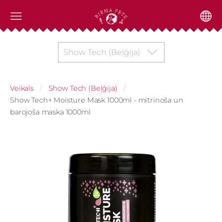
Show Tech (Beļģija)
Veikals
Show Tech (Beļģija)
Show Tech+ Moisture Mask 1000ml - mitrinoša un
barojoša maska 1000ml