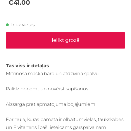
€41.00
Ir uz vietas
Ielikt grozā
Tas viss ir detaļās
Mitrinoša maska baro un atdzīvina spalvu
Palīdz noņemt un novērst sapīšanos
Aizsargā pret apmatojuma bojājumiem
Formula, kuras pamatā ir olbaltumvielas, taukskābes
un E vitamīns Īpaši ieteicams garspalvainām