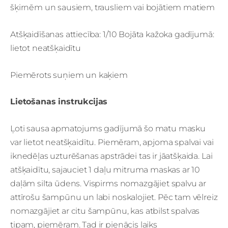
šķirnēm un sausiem, trausliem vai bojātiem matiem
Atšķaidīšanas attiecība: 1/10 Bojāta kažoka gadījumā:
lietot neatšķaidītu
Piemērots suņiem un kaķiem
Lietošanas instrukcijas
Ļoti sausa apmatojums gadījumā šo matu masku
var lietot neatšķaidītu. Piemēram, apjoma spalvai vai
iknedēļas uzturēšanas apstrādei tas ir jāatšķaida. Lai
atšķaidītu, sajauciet 1 daļu mitruma maskas ar 10
daļām silta ūdens. Vispirms nomazgājiet spalvu ar
attīrošu šampūnu un labi noskalojiet. Pēc tam vēlreiz
nomazgājiet ar citu šampūnu, kas atbilst spalvas
tipam, piemēram. Tad ir pienācis laiks