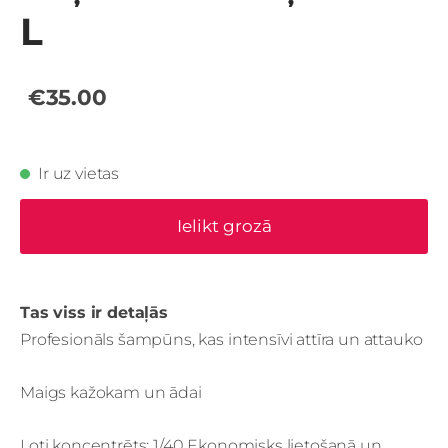
L
€35.00
Ir uz vietas
Ielikt grozā
Tas viss ir detaļās
Profesionāls šampūns, kas intensīvi attīra un attauko
Maigs kažokam un ādai
Ļoti koncentrēts: 1/40 Ekonomisks lietošanā un