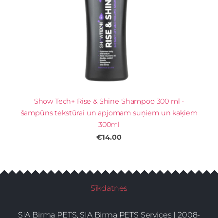
Show Tech+ Rise & Shine Shampoo 300 ml -
šampūns tekstūrai un apjomam suņiem un kaķiem
300ml
€14.00
Sīkdatnes
SIA Birma PETS, SIA Birma PETS Services | 2008-