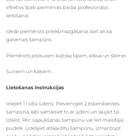
efektīvs Īpaši piemērots biežai profesionālai
lietošanai
Ideāli piemērots priekšmazgāšanai, bet arī kā
galvenais šampūns
Piemērots jebkuram kažoka tipam, krāsai un šķirnei
Suņiem un kaķiem
Lietošanas instrukcijas
Ielejiet 1 l silta ūdens. Pievienojiet 2 ēdamkarotes
šampūna, labi samaisiet to ar ūdeni un ļaujiet tai
izšķīst. Pēc sajaukšanas šampūnu var liet maisītāja
pudelē. Uzklājiet atšķaidītu šampūnu, izmantojot