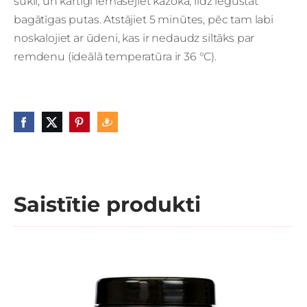
sūkli, un kārtīgi iemasējiet kažokā, līdz iegūstat
bagātīgas putas. Atstājiet 5 minūtes, pēc tam labi
noskalojiet ar ūdeni, kas ir nedaudz siltāks par
remdenu (ideālā temperatūra ir 36 °C).
Saistītie produkti