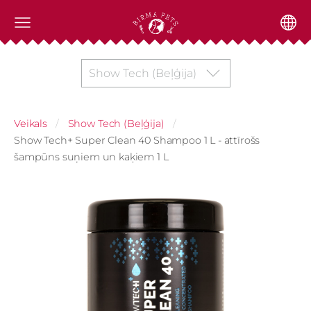
Show Tech (Beļģija)
Veikals
Show Tech (Beļģija)
Show Tech+ Super Clean 40 Shampoo 1 L - attīrošs
šampūns suņiem un kaķiem 1 L