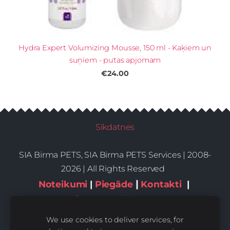
Hydra Expert Volumizing Mousse, 150 ml - Kaķiem un
suņiem - putas apjomam
€24.00
Sīkdatnes
SIA Birma PETS, SIA Birma PETS Services | 2008-
2026 | All Rights Reserved
|
Noteikumi
|
Piegāde
Kontakti
|
Privātums,sīkdatnes
We use cookies to deliver services, for