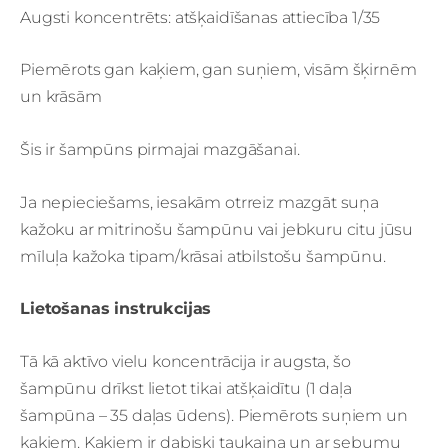
Augsti koncentrēts: atšķaidīšanas attiecība 1/35
Piemērots gan kaķiem, gan suņiem, visām šķirnēm
un krāsām
Šis ir šampūns pirmajai mazgāšanai.
Ja nepieciešams, iesakām otrreiz mazgāt suņa
kažoku ar mitrinošu šampūnu vai jebkuru citu jūsu
mīluļa kažoka tipam/krāsai atbilstošu šampūnu.
Lietošanas instrukcijas
Tā kā aktīvo vielu koncentrācija ir augsta, šo
šampūnu drīkst lietot tikai atšķaidītu (1 daļa
šampūna – 35 daļas ūdens). Piemērots suņiem un
kaķiem. Kaķiem ir dabiski taukaina un ar sebumu