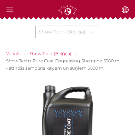
Show Tech (Beļģija)
Veikals
Show Tech (Beļģija)
Show Tech+ Pure Coat Degreasing Shampoo 5000 ml
- attīrošs šampūns kaķiem un suņiem 5000 ml