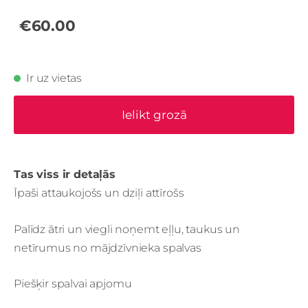
€60.00
Ir uz vietas
Ielikt grozā
Tas viss ir detaļās
Īpaši attaukojošs un dziļi attīrošs
Palīdz ātri un viegli noņemt eļļu, taukus un
netīrumus no mājdzīvnieka spalvas
Piešķir spalvai apjomu