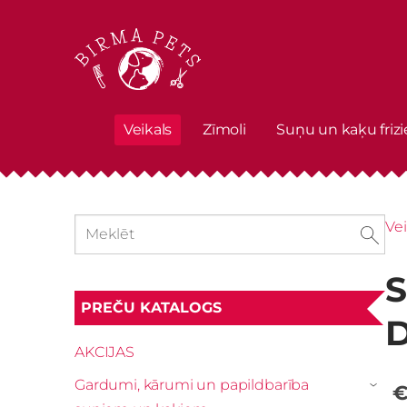
Veikals
Zīmoli
Suņu un kaķu frizi
Vei
S
PREČU KATALOGS
D
AKCIJAS
Gardumi, kārumi un papildbarība
€
›