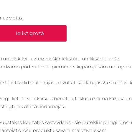
Ir uz vietas
Ielikt grozā
i un efektīvi - uzreiz piešķir tekstūru un fiksāciju ar šo
redzamo pūderi. Ideāli piemērots ķepām, ūsām un top m
Atstājiet šo līdzekli mājās - rezultāti saglabājas 24 stundas,
Viegli lietot - vienkārši uzberiet putekļus uz suņa kažoka un
steigti, cik ātri tas iedarbojas.
Augstākās kvalitātes sastāvdaļas - šie putekļi ir pilnīgi droš
mantojat drošu produktu savam mājdzīvniekam.