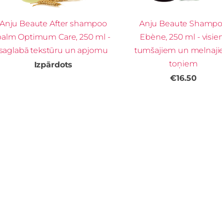
Anju Beaute After shampoo
Anju Beaute Shamp
balm Optimum Care, 250 ml -
Ebène, 250 ml - visi
saglabā tekstūru un apjomu
tumšajiem un melnaj
toņiem
Izpārdots
€16.50