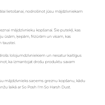
nālai lietošanai, nodrošinot jūsu mājdzīvniekam
eznai mājdzīvnieku kopšanai. Šie putekļi, kas
ciju ūsām, ķepām, frizūrām un visam, kas
 taustei.
i drošs lolojumdzīvniekiem un nesatur kaitīgus
 zinot, ka izmantojat drošu produktu savam
ēc jūsu mājdzīvnieks saņems greznu kopšanu, kādu
unžu laikā ar So Posh I'm So Harsh Dust.