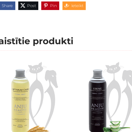
Share
Post
Pin
Ieteikt
aistītie produkti