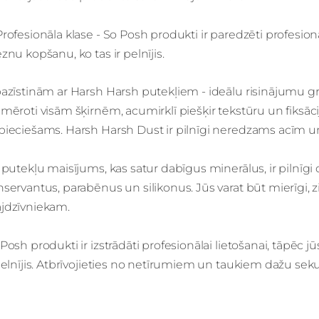
Profesionāla klase - So Posh produkti ir paredzēti profesio
znu kopšanu, ko tas ir pelnījis.
azīstinām ar Harsh Harsh putekļiem - ideālu risinājumu gr
mēroti visām šķirnēm, acumirklī piešķir tekstūru un fiksā
ieciešams. Harsh Harsh Dust ir pilnīgi neredzams acīm un
 putekļu maisījums, kas satur dabīgus minerālus, ir pilnīg
servantus, parabēnus un silikonus. Jūs varat būt mierīgi,
jdzīvniekam.
Posh produkti ir izstrādāti profesionālai lietošanai, tāp
pelnījis. Atbrīvojieties no netīrumiem un taukiem dažu sek