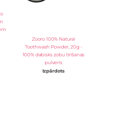
oo
em
iem
Zooro 100% Natural
Toothwash Powder, 20g -
100% dabisks zobu tīrīšanas
pulveris
Izpārdots