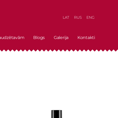
LAT
RUS
ENG
 audzētavām
Blogs
Galerija
Kontakti