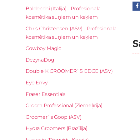
Baldecchi (Itālija) - Profesionālā
kosmētika suņiem un kaķiem
Chris Christensen (ASV) - Profesionālā
kosmētika suņiem un kaķiem
S
Cowboy Magic
DezynaDog
Double K GROOMER`S EDGE (ASV)
Eye Envy
Fraser Essentials
Groom Professional (Ziemeļīrija)
Groomer`s Goop (ASV)
Hydra Groomers (Brazīlija)
Hyponic (Dienvidu Koreja)