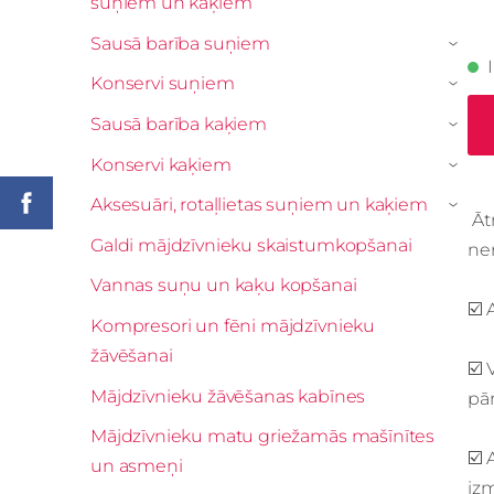
suņiem un kaķiem
Sausā barība suņiem
›
Konservi suņiem
›
Sausā barība kaķiem
›
Konservi kaķiem
›
Aksesuāri, rotaļlietas suņiem un kaķiem
›
Ātr
Galdi mājdzīvnieku skaistumkopšanai
ne
Vannas suņu un kaķu kopšanai
☑️ 
Kompresori un fēni mājdzīvnieku
žāvēšanai
☑️ 
Mājdzīvnieku žāvēšanas kabīnes
pār
Mājdzīvnieku matu griežamās mašīnītes
☑️ 
un asmeņi
iz