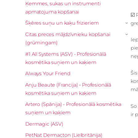
Ķemmes, sukas un instrumenti
apmatojuma kopšanai
☑️ 
Šķēres suņu un kaķu frizieriem
gre
›
Citas preces mājdzīvnieku kopšanai
›
Iep
(grūmingam)
pie
#1 All Systems (ASV) - Profesionālā
nep
kosmētika suņiem un kaķiem
Šis
Always Your Friend
kon
Anju Beaute (Francija) - Profesionālā
mā
kosmētika suņiem un kaķiem
Artero (Spānija) - Profesionālā kosmētika
So 
suņiem un kaķiem
ir 
Dermagic (ASV)
PetNat Dermacton (Lielbritānija)