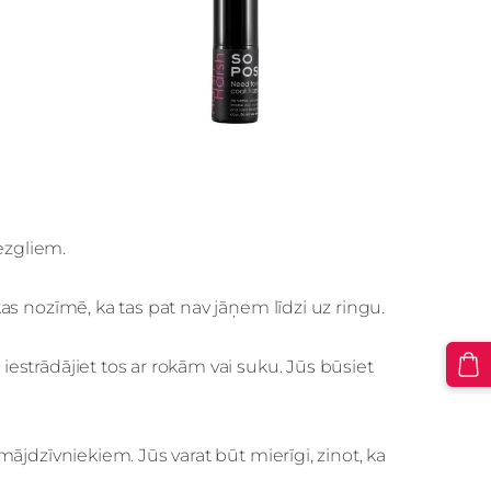
ezgliem.
 kas nozīmē, ka tas pat nav jāņem līdzi uz ringu.
 iestrādājiet tos ar rokām vai suku. Jūs būsiet
i mājdzīvniekiem. Jūs varat būt mierīgi, zinot, ka