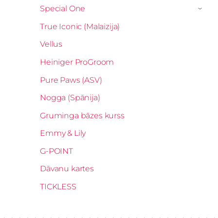
Special One
›
True Iconic (Malaizija)
Vellus
Heiniger ProGroom
Pure Paws (ASV)
Nogga (Spānija)
Gruminga bāzes kurss
Emmy & Lily
G-POINT
Dāvanu kartes
TICKLESS