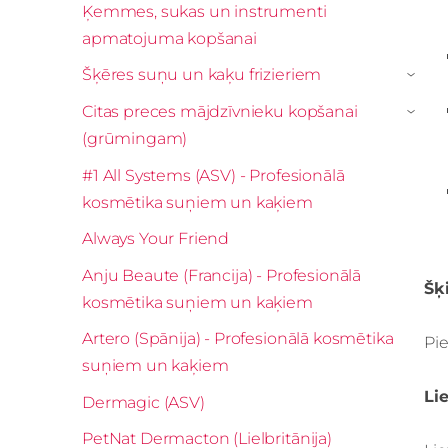
Ķemmes, sukas un instrumenti
apmatojuma kopšanai
Šķēres suņu un kaķu frizieriem
›
Citas preces mājdzīvnieku kopšanai
›
(grūmingam)
#1 All Systems (ASV) - Profesionālā
kosmētika suņiem un kaķiem
Always Your Friend
Anju Beaute (Francija) - Profesionālā
Šķ
kosmētika suņiem un kaķiem
Artero (Spānija) - Profesionālā kosmētika
Pie
suņiem un kaķiem
Li
Dermagic (ASV)
PetNat Dermacton (Lielbritānija)