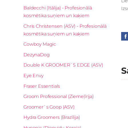
Lie
Baldecchi (Itālija) - Profesionālā
Izs
kosmētika suņiem un kaķiem
Chris Christensen (ASV) - Profesionālā
kosmētika suņiem un kaķiem
Cowboy Magic
DezynaDog
Double K GROOMER`S EDGE (ASV)
S
Eye Envy
Fraser Essentials
Groom Professional (Ziemeļīrija)
Groomer`s Goop (ASV)
Hydra Groomers (Brazīlija)
Hyponic (Dienvidu Koreja)