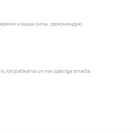
 время и ваши силы , рекомендую.
jams, ļoti patīkama un nav spēcīga smarža.