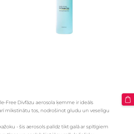
le-Free Divfāzu aerosola ķemme ir ideāls
 arī mīkstinātu tos, nodrošinot gludu un veselīgu
oku - šis aerosols palīdz tikt galā ar spītīgiem