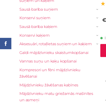
suņiem un kaķiem
★
Sausā barība suņiem
›
Konservi suņiem
€
›
Sausā barība kaķiem
›
Konservi kaķiem
›
Aksesuāri, rotaļlietas suņiem un kaķiem
›
Galdi mājdzīvnieku skaistumkopšanai
Vannas suņu un kaķu kopšanai
Kompresori un fēni mājdzīvnieku
žāvēšanai
Mājdzīvnieku žāvēšanas kabīnes
Mājdzīvnieku matu griežamās mašīnītes
un asmeņi