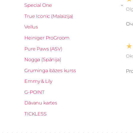
Special One
›
Olg
True Iconic (Malaizija)
Оч
Vellus
Heiniger ProGroom
★
Pure Paws (ASV)
Oks
Nogga (Spānija)
Gruminga bāzes kurss
Pro
Emmy & Lily
G-POINT
Dāvanu kartes
TICKLESS