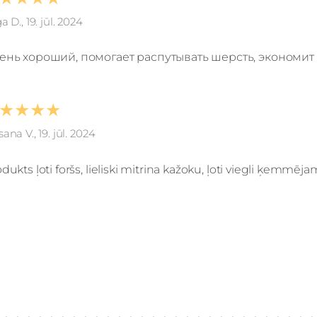
a D., 19. jūl. 2024
ень хороший, помогает распутывать шерсть, экономит
★★★★
ana V., 19. jūl. 2024
dukts ļoti foršs, lieliski mitrina kažoku, ļoti viegli ķemmē