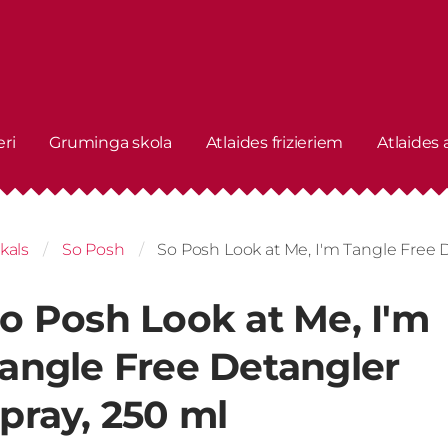
eri
Gruminga skola
Atlaides frizieriem
Atlaides
kals
So Posh
So Posh Look at Me, I'm Tangle Free 
o Posh Look at Me, I'm
angle Free Detangler
pray, 250 ml