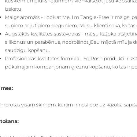
kušķiem un plūksnojumiem, vienkāršojot jūsu kopšanas r
izskatu.
Maigs aromāts - Look at Me, I'm Tangle-Free ir maigs, 
suņiem ar jutīgiem deguniem. Mūsu klienti saka, ka tas 
Augstākās kvalitātes sastāvdaļas - mūsu kažoka atšķeti
silikonus un parabēnus, nodrošinot jūsu mīļotā mīluļa d
saudzīgu kopšanu.
Profesionālas kvalitātes formula - So Posh produkti ir izs
pūkainajam kompanjonam greznu kopšanu, ko tas ir pelnī
irnes:
mērotas visām šķirnēm, kurām ir nosliece uz kažoka sapīš
etošana: