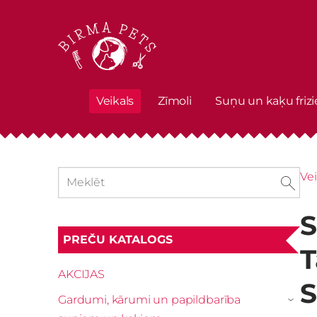
Veikals
Zīmoli
Suņu un kaķu frizi
Vei
S
PREČU KATALOGS
T
AKCIJAS
S
Gardumi, kārumi un papildbarība
›