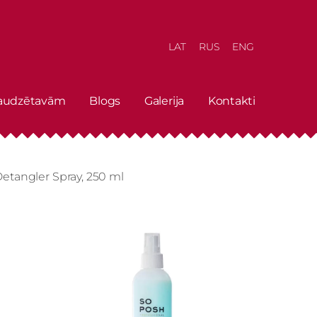
LAT
RUS
ENG
 audzētavām
Blogs
Galerija
Kontakti
Detangler Spray, 250 ml