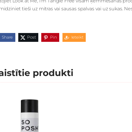
tojiet Look at Me, I'm Tangle Free visām ķemmēšanas proce
midziniet tieši uz mitras vai sausas spalvas vai uz sukas. Nes
Share
Post
Pin
Ieteikt
aistītie produkti