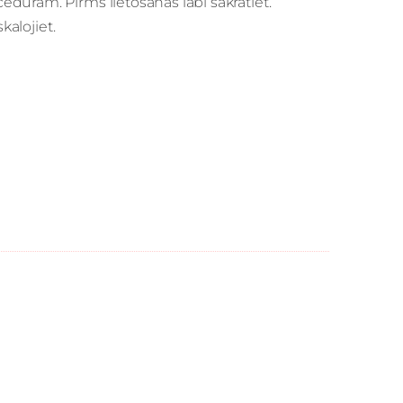
dūrām. Pirms lietošanas labi sakratiet.
kalojiet.