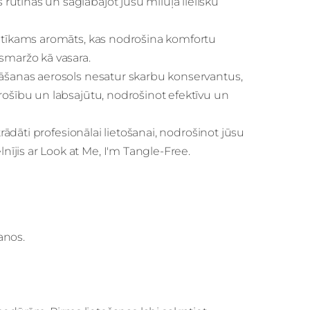
utīnas un saglabājot jūsu mīluļa lielisku
patīkams aromāts, kas nodrošina komfortu
smaržo kā vasara.
nāšanas aerosols nesatur skarbu konservantus,
rošību un labsajūtu, nodrošinot efektīvu un
trādāti profesionālai lietošanai, nodrošinot jūsu
jis ar Look at Me, I'm Tangle-Free.
anos.