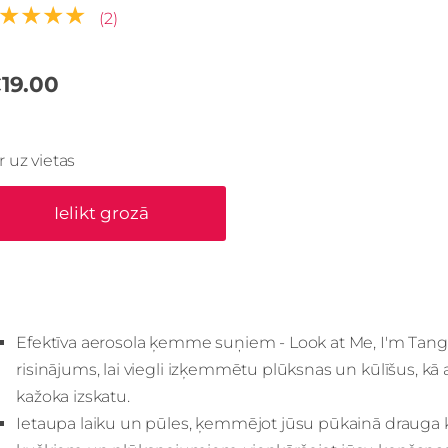
★★★★
(2)
19.00
Ir uz vietas
Ielikt grozā
Efektīva aerosola ķemme suņiem - Look at Me, I'm Tang
risinājums, lai viegli izķemmētu plūksnas un kūlīšus, kā
kažoka izskatu.
Ietaupa laiku un pūles, ķemmējot jūsu pūkainā drauga kaž