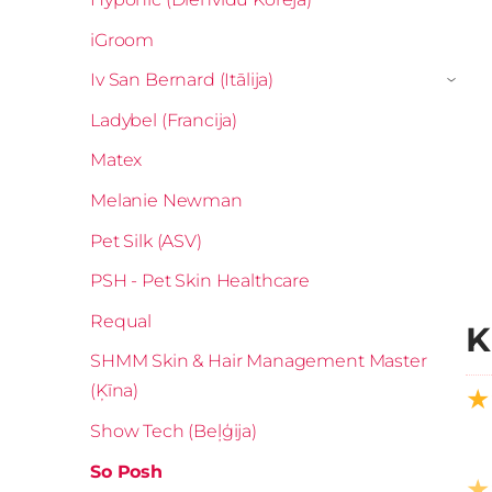
iGroom
Iv San Bernard (Itālija)
›
Ladybel (Francija)
Matex
Melanie Newman
Pet Silk (ASV)
PSH - Pet Skin Healthcare
Requal
K
SHMM Skin & Hair Management Master
(Ķīna)
★
Show Tech (Beļģija)
So Posh
★