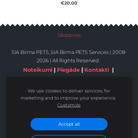
€20.00
Sīkdatnes
SIA Birma PETS, SIA Birma PETS Services | 2008-
2026 | All Rights Reserved
|
Noteikumi
|
Piegāde
Kontakti
|
Privātums,sīkdatnes
We use cookies to deliver services, for
marketing and to improve your experience.
Customize
Accept all