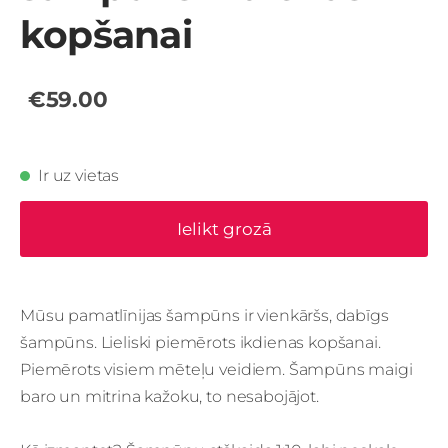
kopšanai
€59.00
Ir uz vietas
Ielikt grozā
Mūsu pamatlīnijas šampūns ir vienkāršs, dabīgs
šampūns. Lieliski piemērots ikdienas kopšanai.
Piemērots visiem mēteļu veidiem. Šampūns maigi
baro un mitrina kažoku, to nesabojājot.