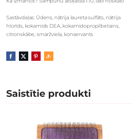
Kā izmantot? Šampūnu atšķaida 1:10, labi noskalo
Sastāvdaļas: Ūdens, nātrija laureta sulfāts, nātrija
hlorīds, kokamīds DEA, kokamidopropilbetains,
citronskābe, smaržviela, konservants
Saistītie produkti