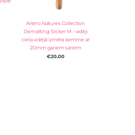
urple
Artero Natures Collection
Dematting Slicker M - vidēji
cieta vidējā izmēra ķemme ar
20mm gariem sariem
€20.00