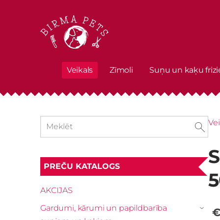
Veikals
Zīmoli
Suņu un kaķu frizi
Vei
S
PREČU KATALOGS
5
AKCIJAS
Gardumi, kārumi un papildbarība
€
›