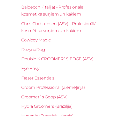
Baldecchi (Itālija) - Profesionālā
kosmētika suņiem un kaķiem
Chris Christensen (ASV) - Profesionālā
kosmētika suņiem un kaķiem
Cowboy Magic
DezynaDog
Double K GROOMER`S EDGE (ASV)
Eye Envy
Fraser Essentials
Groom Professional (Ziemeļīrija)
Groomer`s Goop (ASV)
Hydra Groomers (Brazīlija)
Hyponic (Dienvidu Koreja)