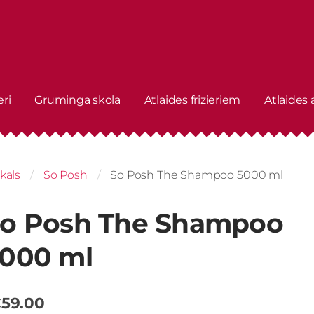
eri
Gruminga skola
Atlaides frizieriem
Atlaides
kals
So Posh
So Posh The Shampoo 5000 ml
o Posh The Shampoo
000 ml
59.00