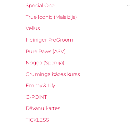
Special One
›
True Iconic (Malaizija)
Vellus
Heiniger ProGroom
Pure Paws (ASV)
Nogga (Spānija)
Gruminga bāzes kurss
Emmy & Lily
G-POINT
Dāvanu kartes
TICKLESS