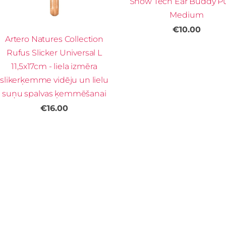
Show Tech Ear Buddy P
Medium
€10.00
Artero Natures Collection
Rufus Slicker Universal L
11,5x17cm - liela izmēra
slikerķemme vidēju un lielu
suņu spalvas ķemmēšanai
€16.00