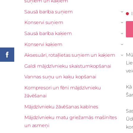
suņiem un kaķiem
Sausā barība suņiem
›
Konservi suņiem
›
Sausā barība kaķiem
›
Konservi kaķiem
›
Mū
Aksesuāri, rotaļlietas suņiem un kaķiem
›
Lie
Galdi mājdzīvnieku skaistumkopšanai
ve
Vannas suņu un kaķu kopšanai
Kā
Kompresori un fēni mājdzīvnieku
Šam
žāvēšanai
Mājdzīvnieku žāvēšanas kabīnes
Sa
Mājdzīvnieku matu griežamās mašīnītes
Ūde
un asmeņi
ko