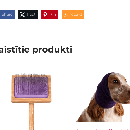
Share
Post
Pin
Ieteikt
aistītie produkti