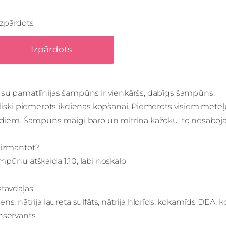
Izpārdots
Izpārdots
su pamatlīnijas šampūns ir vienkāršs, dabīgs šampūns.
liski piemērots ikdienas kopšanai. Piemērots visiem mēteļ
idiem. Šampūns maigi baro un mitrina kažoku, to nesabojā
 izmantot?
pūnu atšķaida 1:10, labi noskalo
stāvdaļas
ns, nātrija laureta sulfāts, nātrija hlorīds, kokamīds DEA,
nservants