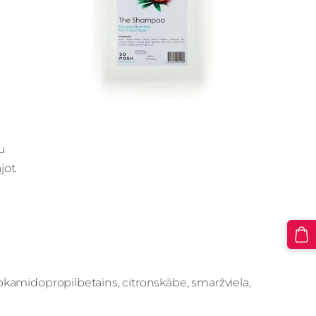
u
jot.
 kokamidopropilbetains, citronskābe, smaržviela,