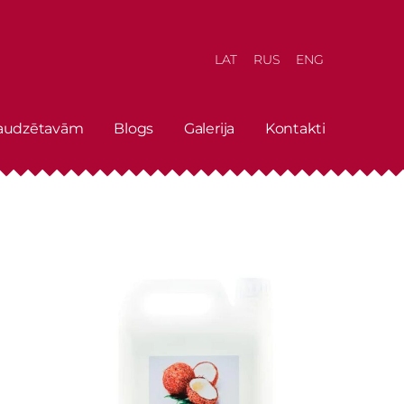
LAT
RUS
ENG
 audzētavām
Blogs
Galerija
Kontakti