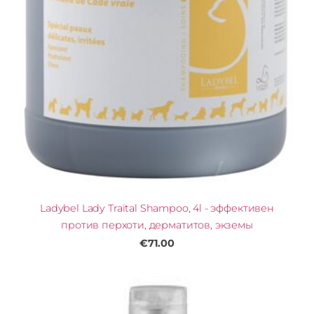
Ladybel Lady Traital Shampoo, 4l - эффективен
против перхоти, дерматитов, экземы
€71.00