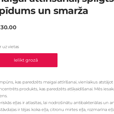
pīdums un smarža
30.00
Ir uz vietas
Ielikt grozā
pūns, kas paredzēts maigai attīrīšanai, vienlaikus atstāj
ncentrēts produkts, kas paredzēts atšķaidīšanai. Mēs iesa
ens.
riskās eļļas ir atlasītas, lai nodrošinātu antibakteriālas un a
tāvdaļas ir tējas koka eļļa, citronu mirtes eļļa, rozmarīna e