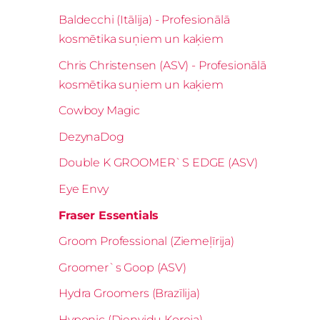
Baldecchi (Itālija) - Profesionālā
kosmētika suņiem un kaķiem
Chris Christensen (ASV) - Profesionālā
kosmētika suņiem un kaķiem
Cowboy Magic
DezynaDog
Double K GROOMER`S EDGE (ASV)
Eye Envy
Fraser Essentials
Groom Professional (Ziemeļīrija)
Groomer`s Goop (ASV)
Hydra Groomers (Brazīlija)
Hyponic (Dienvidu Koreja)