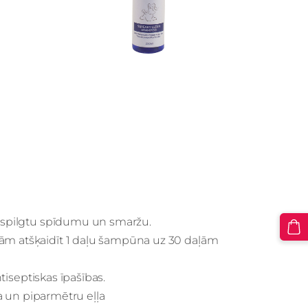
ot spilgtu spīdumu un smaržu.
kām atšķaidīt 1 daļu šampūna uz 30 daļām
ntiseptiskas īpašības.
ļļa un piparmētru eļļa