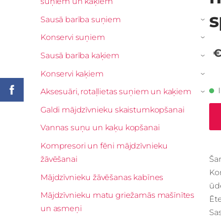
suņiem un kaķiem
s
Sausā barība suņiem
›
Konservi suņiem
›
€
Sausā barība kaķiem
›
Konservi kaķiem
›
Aksesuāri, rotaļlietas suņiem un kaķiem
›
Galdi mājdzīvnieku skaistumkopšanai
Vannas suņu un kaķu kopšanai
Kompresori un fēni mājdzīvnieku
žāvēšanai
Šam
Ko
Mājdzīvnieku žāvēšanas kabīnes
ūd
Mājdzīvnieku matu griežamās mašīnītes
Ēte
un asmeņi
Sas