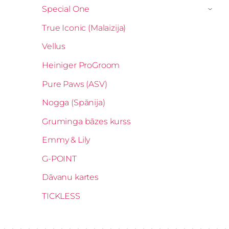
Special One
›
True Iconic (Malaizija)
Vellus
Heiniger ProGroom
Pure Paws (ASV)
Nogga (Spānija)
Gruminga bāzes kurss
Emmy & Lily
G-POINT
Dāvanu kartes
TICKLESS