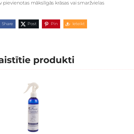
 pievienotas mākslīgās krāsas vai smaržvielas
Share
Post
Pin
Ieteikt
aistītie produkti