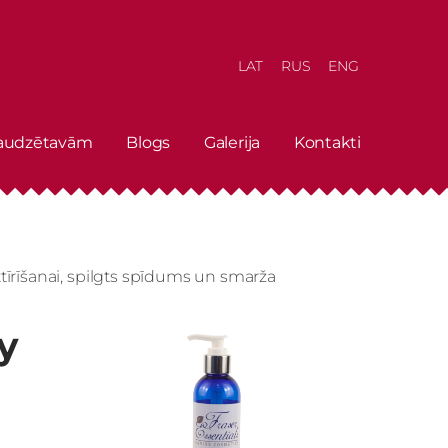
LAT
RUS
ENG
 audzētavām
Blogs
Galerija
Kontakti
tīrīšanai, spilgts spīdums un smarža
y