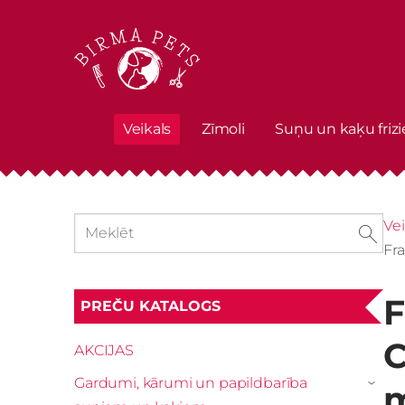
Veikals
Zīmoli
Suņu un kaķu frizi
Vei
Fra
F
PREČU KATALOGS
C
AKCIJAS
Gardumi, kārumi un papildbarība
m
›