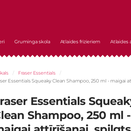
eri
Gruminga skola
Atlaides frizieriem
Atlaides
kals
Fraser Essentials
ser Essentials Squeaky Clean Shampoo, 250 ml - maigai at
raser Essentials Squeak
lean Shampoo, 250 ml -
aigai attīrīšanai, spilgts