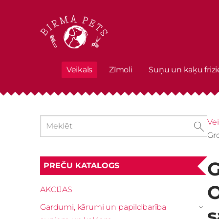
Veikals
Zīmoli
Suņu un kaķu frizi
Vei
Gr
G
PREČU KATALOGS
O
AKCIJAS
Gardumi, kārumi un papildbarība
s
›