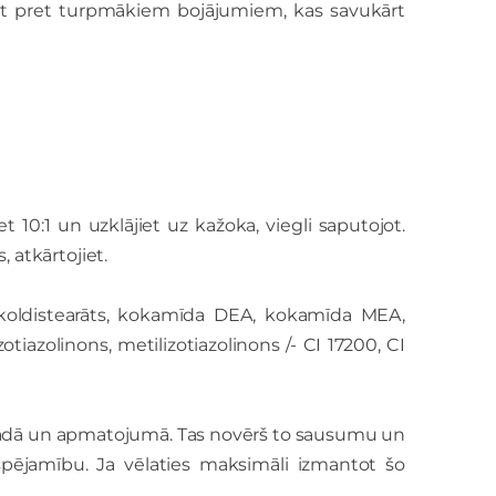
ājot pret turpmākiem bojājumiem, kas savukārt
et 10:1 un uzklājiet uz kažoka, viegli saputojot.
 atkārtojiet.
 glikoldistearāts, kokamīda DEA, kokamīda MEA,
otiazolinons, metilizotiazolinons /- CI 17200, CI
mu ādā un apmatojumā. Tas novērš to sausumu un
ējamību. Ja vēlaties maksimāli izmantot šo