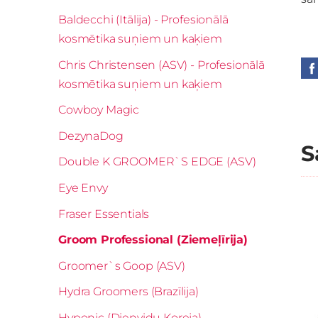
Baldecchi (Itālija) - Profesionālā
kosmētika suņiem un kaķiem
Chris Christensen (ASV) - Profesionālā
kosmētika suņiem un kaķiem
Cowboy Magic
DezynaDog
S
Double K GROOMER`S EDGE (ASV)
Eye Envy
Fraser Essentials
Groom Professional (Ziemeļīrija)
Groomer`s Goop (ASV)
Hydra Groomers (Brazīlija)
Hyponic (Dienvidu Koreja)