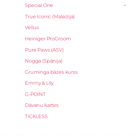
Special One
›
True Iconic (Malaizija)
Vellus
Heiniger ProGroom
Pure Paws (ASV)
Nogga (Spānija)
Gruminga bāzes kurss
Emmy & Lily
G-POINT
Dāvanu kartes
TICKLESS