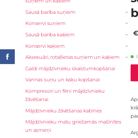
suņiem un kaķiem
b
Sausā barība suņiem
›
Konservi suņiem
›
€
Sausā barība kaķiem
›
Konservi kaķiem
›
Aksesuāri, rotaļlietas suņiem un kaķiem
›
Galdi mājdzīvnieku skaistumkopšanai
Vannas suņu un kaķu kopšanai
Kompresori un fēni mājdzīvnieku
žāvēšanai
Ap
krā
Mājdzīvnieku žāvēšanas kabīnes
pa
Mājdzīvnieku matu griežamās mašīnītes
un asmeņi
Arg