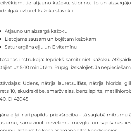
 cilvēkiem, tie atjauno kažoku, stiprinot to un aizsarg
īdz ilgāk uzturēt kažoka stāvokli.
Atjauno un aizsargā kažoku
Lietojams sausam un bojātam kažokam
Satur argāna eļļu un E vitamīnu
tošanas instrukcija: Iepriekš samitriniet kažoku. Atšķaidi
tājiet uz 5-10 minūtēm. Rūpīgi izskalojiet. Ja nepieciešams,
stāvdaļas: Ūdens, nātrija lauretsulfāts, nātrija hlorīds,
rets 10, skudrskābe, smaržvielas, benzilspirts, metilhloroiz
140, CI 42045
gāna eļļai ir arī papildu priekšrocība – tā saglabā mitru
auslumu, samazinot nevēlamu mezglu un sapīšanās iesp
pūnu, lietojiet to kopā ar argāna eļļas kondicionieri.