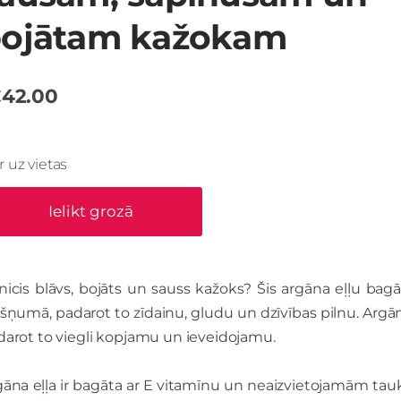
ojātam kažokam
42.00
Ir uz vietas
Ielikt grozā
nicis blāvs, bojāts un sauss kažoks? Šis argāna eļļu bag
šņumā, padarot to zīdainu, gludu un dzīvības pilnu. Argān
darot to viegli kopjamu un ieveidojamu.
āna eļļa ir bagāta ar E vitamīnu un neaizvietojamām tauk