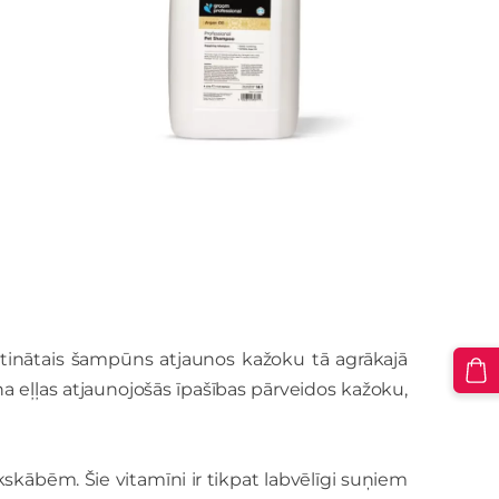
ātinātais šampūns atjaunos kažoku tā agrākajā
a eļļas atjaunojošās īpašības pārveidos kažoku,
skābēm. Šie vitamīni ir tikpat labvēlīgi suņiem