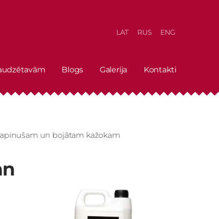
LAT
RUS
ENG
 audzētavām
Blogs
Galerija
Kontakti
 sapinušam un bojātam kažokam
an