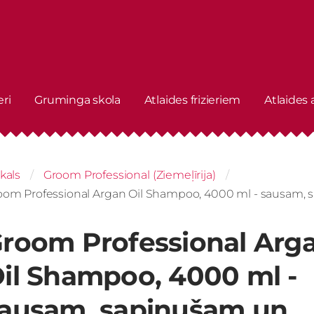
eri
Gruminga skola
Atlaides frizieriem
Atlaides
kals
Groom Professional (Ziemeļīrija)
oom Professional Argan Oil Shampoo, 4000 ml - sausam,
room Professional Arg
il Shampoo, 4000 ml -
ausam, sapinušam un