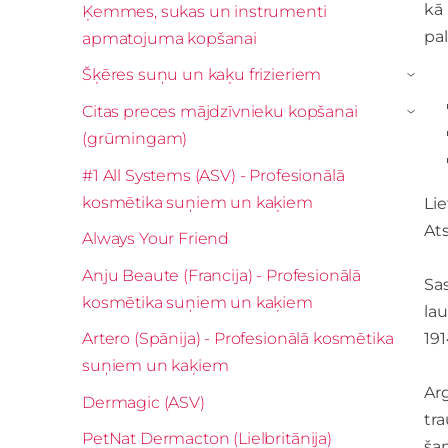
kā
Ķemmes, sukas un instrumenti
pal
apmatojuma kopšanai
Šķēres suņu un kaķu frizieriem
›
Citas preces mājdzīvnieku kopšanai
›
(grūmingam)
#1 All Systems (ASV) - Profesionālā
kosmētika suņiem un kaķiem
Lie
Ats
Always Your Friend
Anju Beaute (Francija) - Profesionālā
Sa
kosmētika suņiem un kaķiem
lau
Artero (Spānija) - Profesionālā kosmētika
19
suņiem un kaķiem
Ar
Dermagic (ASV)
tr
PetNat Dermacton (Lielbritānija)
šam