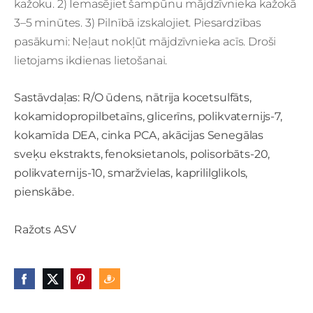
kažoku. 2) Iemasējiet šampūnu mājdzīvnieka kažokā
3–5 minūtes. 3) Pilnībā izskalojiet. Piesardzības
pasākumi: Neļaut nokļūt mājdzīvnieka acīs. Droši
lietojams ikdienas lietošanai.
Sastāvdaļas: R/O ūdens, nātrija kocetsulfāts,
kokamidopropilbetaīns, glicerīns, polikvaternijs-7,
kokamīda DEA, cinka PCA, akācijas Senegālas
sveķu ekstrakts, fenoksietanols, polisorbāts-20,
polikvaternijs-10, smaržvielas, kaprililglikols,
pienskābe.
Ražots ASV