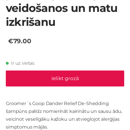
veidošanos un matu
izkrišanu
€79.00
Ir uz vietas
Ielikt grozā
Groomer´s Goop Dander Relief De-Shedding
šampūns palīdz nomierināt kairinātu un sausu ādu,
veicinot veselīgāku kažoku un atvieglojot alerģijas
simptomus mājās.