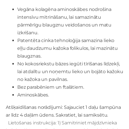
Vegāna kolagēna aminoskābes nodrošina
intensīvu mitrināšanu, lai samazinātu
pārmērīgu blaugznu veidošanos un matu
izkrišanu.
Patentēta cinka tehnoloģija samazina lieko
eļļu daudzumu kažoka folikulos, lai mazinātu
blaugznas.
No kokosriekstu bāzes iegūti tīrīšanas līdzekļi,
lai atdalītu un noņemtu lieko un bojāto kažoku
no kažoka un pavilnas.
Bez parabēniem un ftalātiem.
Aminoskābes.
Atšķaidīšanas norādījumi: Sajauciet 1 daļu šampūna
ar līdz 4 daļām ūdens. Sakratiet, lai samiksētu.
Lietošanas instrukcija: 1) Samitriniet mājdzīvnieka