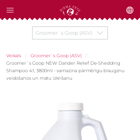
Groomer`s Goop (ASV)
Veikals
Groomer`s Goop (ASV)
Groomer´s Goop NEW Dander Relief De-Shedding
Shampoo 4:1, 3800ml - samazina pārmērīgu blaugznu
veidošanos un matu izkrišanu