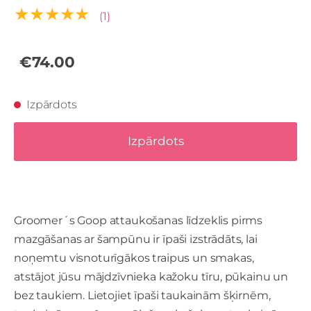
★★★★★
(1)
€74.00
Izpārdots
Izpārdots
Groomer´s Goop attaukošanas līdzeklis pirms
mazgāšanas ar šampūnu ir īpaši izstrādāts, lai
noņemtu visnoturīgākos traipus un smakas,
atstājot jūsu mājdzīvnieka kažoku tīru, pūkainu un
bez taukiem. Lietojiet īpaši taukainām šķirnēm,