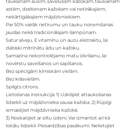
taukainām ausīm, savēlušam kažokam, taukainām
astēm, dzeltenam kažokam vai netīrākajiem,
nekārtīgākajiem mājdzīvniekiem.
Par 50% vairāk netīrumu un tauku noņemšanas
jaudas nekā tradicionālajam šampūnam.
Satur alveju, E vitamīnu un auzu ekstraktu, lai
dabiski mitrinātu ādu un kažoku.
Samazina nekontrolējamo matu izkrišanu, lai
novērstu savelšanos un sapīšanos.
Bez spēcīgām ķīmiskām vielām.
Bez krāsvielām.
Spilgts citrons.
Lietošanas instrukcija: 1) Uzklājiet attaukošanas
līdzekli uz mājdzīvnieka sausa kažoka. 2) Rūpīgi
iemasējiet mājdzīvnieka kažokā.
3) Noskalojiet ar siltu ūdeni. Var izmantot arī kā
lokālu līdzekli. Piesardzības pasākumi: Nelietojiet