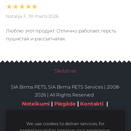
★★★★★
Natalija F., 19. marts 2026
Люблю этот продукт. Отлично работает, герсть
пушистая и рассыпчатая.
Sīkdatnes
SIA Birma PETS, SIA Birma PETS Services | 2008-
2026 | All Rights Reserved
|
Noteikumi
|
Piegāde
Kontakti
|
Privātums,sīkdatnes
We use cookies to deliver services, for
marketing and to improve your experience.