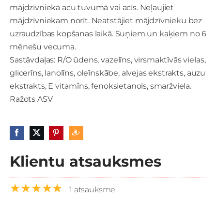
mājdzīvnieka acu tuvumā vai acīs. Neļaujiet
mājdzīvniekam norīt. Neatstājiet mājdzīvnieku bez
uzraudzības kopšanas laikā. Suņiem un kaķiem no 6
mēnešu vecuma.
Sastāvdaļas: R/O ūdens, vazelīns, virsmaktīvās vielas,
glicerīns, lanolīns, oleīnskābe, alvejas ekstrakts, auzu
ekstrakts, E vitamīns, fenoksietanols, smaržviela.
Ražots ASV
Klientu atsauksmes
★★★★★
1 atsauksme