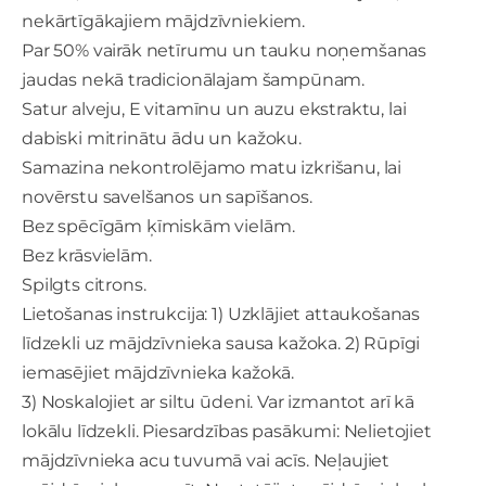
nekārtīgākajiem mājdzīvniekiem.
Par 50% vairāk netīrumu un tauku noņemšanas
jaudas nekā tradicionālajam šampūnam.
Satur alveju, E vitamīnu un auzu ekstraktu, lai
dabiski mitrinātu ādu un kažoku.
Samazina nekontrolējamo matu izkrišanu, lai
novērstu savelšanos un sapīšanos.
Bez spēcīgām ķīmiskām vielām.
Bez krāsvielām.
Spilgts citrons.
Lietošanas instrukcija: 1) Uzklājiet attaukošanas
līdzekli uz mājdzīvnieka sausa kažoka. 2) Rūpīgi
iemasējiet mājdzīvnieka kažokā.
3) Noskalojiet ar siltu ūdeni. Var izmantot arī kā
lokālu līdzekli. Piesardzības pasākumi: Nelietojiet
mājdzīvnieka acu tuvumā vai acīs. Neļaujiet