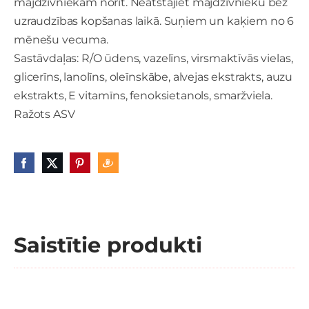
mājdzīvniekam norīt. Neatstājiet mājdzīvnieku bez
uzraudzības kopšanas laikā. Suņiem un kaķiem no 6
mēnešu vecuma.
Sastāvdaļas: R/O ūdens, vazelīns, virsmaktīvās vielas,
glicerīns, lanolīns, oleīnskābe, alvejas ekstrakts, auzu
ekstrakts, E vitamīns, fenoksietanols, smaržviela.
Ražots ASV
Saistītie produkti