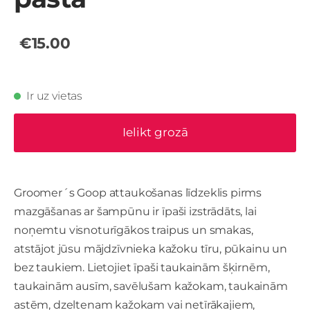
€15.00
Ir uz vietas
Ielikt grozā
Groomer´s Goop attaukošanas līdzeklis pirms
mazgāšanas ar šampūnu ir īpaši izstrādāts, lai
noņemtu visnoturīgākos traipus un smakas,
atstājot jūsu mājdzīvnieka kažoku tīru, pūkainu un
bez taukiem. Lietojiet īpaši taukainām šķirnēm,
taukainām ausīm, savēlušam kažokam, taukainām
astēm, dzeltenam kažokam vai netīrākajiem,