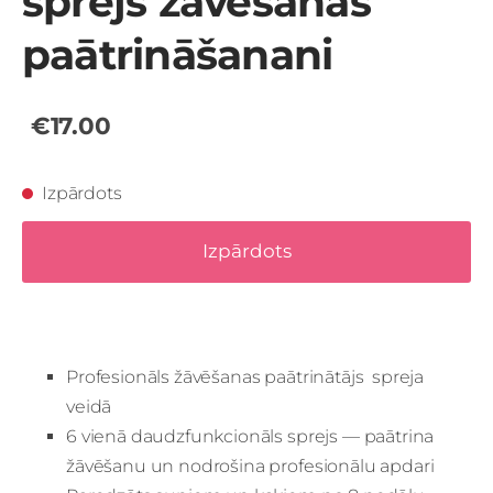
sprejs žāvēšānas
paātrināšanani
€17.00
Izpārdots
Izpārdots
Profesionāls žāvēšanas paātrinātājs spreja
veidā
6 vienā daudzfunkcionāls sprejs — paātrina
žāvēšanu un nodrošina profesionālu apdari