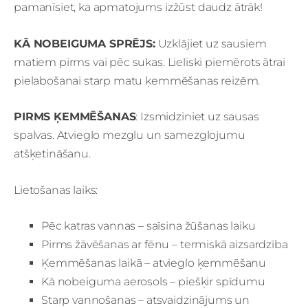
pamanīsiet, ka apmatojums izžūst daudz ātrāk!
KĀ NOBEIGUMA SPRĒJS:
Uzklājiet uz sausiem
matiem pirms vai pēc sukas. Lieliski piemērots ātrai
pielabošanai starp matu ķemmēšanas reizēm.
PIRMS ĶEMMĒŠANAS
: Izsmidziniet uz sausas
spalvas. Atvieglo mezglu un samezglojumu
atšķetināšanu.
Lietošanas laiks:
Pēc katras vannas – saīsina žūšanas laiku
Pirms žāvēšanas ar fēnu – termiskā aizsardzība
Ķemmēšanas laikā – atvieglo ķemmēšanu
Kā nobeiguma aerosols – piešķir spīdumu
Starp vannošanas – atsvaidzinājums un