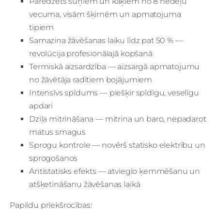
Paredzēts suņiem un kaķiem no 8 nedēļu
vecuma, visām šķirnēm un apmatojuma
tipiem
Samazina žāvēšanas laiku līdz pat 50 % —
revolūcija profesionālajā kopšanā
Termiskā aizsardzība — aizsargā apmatojumu
no žāvētāja radītiem bojājumiem
Intensīvs spīdums — piešķir spīdīgu, veselīgu
apdari
Dziļa mitrināšana — mitrina un baro, nepadarot
matus smagus
Sprogu kontrole — novērš statisko elektrību un
sprogošanos
Antistatisks efekts — atvieglo ķemmēšanu un
atšķetināšanu žāvēšanas laikā
Papildu priekšrocības: