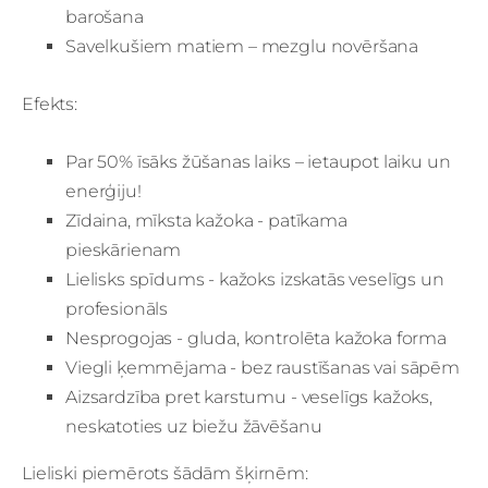
barošana
Savelkušiem matiem – mezglu novēršana
Efekts:
Par 50% īsāks žūšanas laiks – ietaupot laiku un
enerģiju!
Zīdaina, mīksta kažoka - patīkama
pieskārienam
Lielisks spīdums - kažoks izskatās veselīgs un
profesionāls
Nesprogojas - gluda, kontrolēta kažoka forma
Viegli ķemmējama - bez raustīšanas vai sāpēm
Aizsardzība pret karstumu - veselīgs kažoks,
neskatoties uz biežu žāvēšanu
Lieliski piemērots šādām šķirnēm: