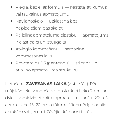
Viegla, bez eļļas formula — neatstāj atlikumus
vai taukainus apmatojumu
Nav jānoskalo — uzklāšana bez
nepieciešamības skalot
Palielina apmatojuma elastību — apmatojums
ir elastīgāks un izturīgāks
Atvieglo ķemmēšanu — samazina
ķemmēšanas laiku
Provitamīns B5 (pantenols) — stiprina un
atjauno apmatojuma struktūru
Lietošana:
ŽĀVĒŠANAS LAIKĀ
(visbiežāk): Pēc
mājdzīvnieka vannošanas noslaukiet lieko ūdeni ar
dvieli. Izsmidziniet mitru apmatojumu ar ātri žūstošo
aerosolu no 15–20 cm attāluma. Vienmērīgi sadaliet
ar rokām vai ķemmi. Žāvējiet kā parasti – jūs