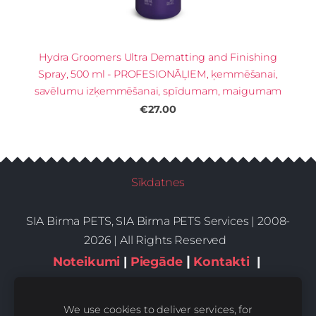
Hydra Groomers Ultra Dematting and Finishing
Spray, 500 ml - PROFESIONĀĻIEM, ķemmēšanai,
savēlumu izķemmēšanai, spīdumam, maigumam
€27.00
Sīkdatnes
SIA Birma PETS, SIA Birma PETS Services | 2008-
2026 | All Rights Reserved
|
Noteikumi
|
Piegāde
Kontakti
|
Privātums,sīkdatnes
We use cookies to deliver services, for