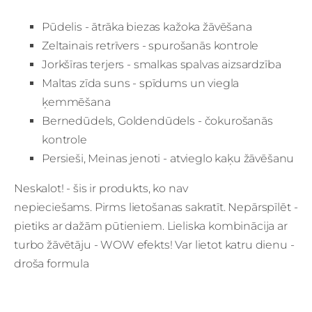
Pūdelis - ātrāka biezas kažoka žāvēšana
Zeltainais retrīvers - spurošanās kontrole
Jorkšīras terjers - smalkas spalvas aizsardzība
Maltas zīda suns - spīdums un viegla
ķemmēšana
Bernedūdels, Goldendūdels - čokurošanās
kontrole
Persieši, Meinas jenoti - atvieglo kaķu žāvēšanu
Neskalot! - šis ir produkts, ko nav
nepieciešams. Pirms lietošanas sakratīt. Nepārspīlēt -
pietiks ar dažām pūtieniem. Lieliska kombinācija ar
turbo žāvētāju - WOW efekts! Var lietot katru dienu -
droša formula