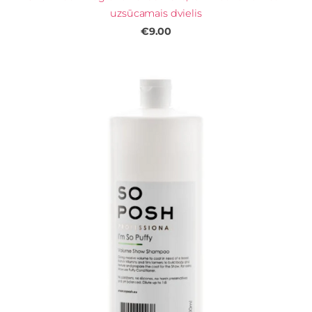
uzsūcamais dvielis
€9.00