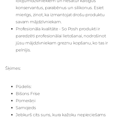
lolojumdzīvniekiem un nesatur kaitīgus
konservantus, parabēnus un silikonus. Esiet
mierīgs, zinot, ka izmantojat drošu produktu
savam mājdzīvniekam.
Profesionāla kvalitāte - So Posh produkti ir
paredzēti profesionālai lietošanai, nodrošinot
jūsu mājdzīvniekam greznu kopšanu, ko tas ir
pelnījis.
Šķirnes:
Pūdelis:
Bišons Frise
Pomerāņi
Samojeds
Jebkurš cits suns, kura kažoku nepieciešams