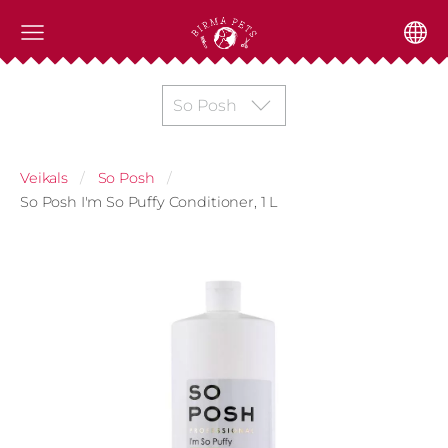
So Posh
Veikals
So Posh
So Posh I'm So Puffy Conditioner, 1 L