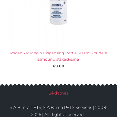
Phoenix Mixing & Dispensing Bottle 500 ml - pudele
šampūnu atšķaidīšanai
€3.00
Sīkdatnes
SIA Birma PETS, SIA Birma PETS Services | 2008-
2026 | All Rights Reserved