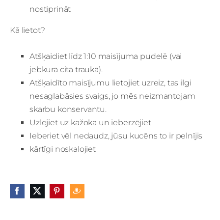
nostiprināt
Kā lietot?
Atšķaidiet līdz 1:10 maisījuma pudelē (vai
jebkurā citā traukā).
Atšķaidīto maisījumu lietojiet uzreiz, tas ilgi
nesaglabāsies svaigs, jo mēs neizmantojam
skarbu konservantu.
Uzlejiet uz kažoka un ieberzējiet
Ieberiet vēl nedaudz, jūsu kucēns to ir pelnījis
kārtīgi noskalojiet