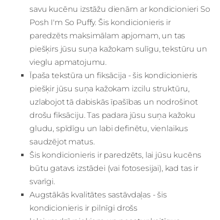
savu kucēnu izstāžu dienām ar kondicionieri So
Posh I'm So Puffy. Šis kondicionieris ir
paredzēts maksimālam apjomam, un tas
piešķirs jūsu suņa kažokam sulīgu, tekstūru un
vieglu apmatojumu.
Īpaša tekstūra un fiksācija - šis kondicionieris
piešķir jūsu suņa kažokam izcilu struktūru,
uzlabojot tā dabiskās īpašības un nodrošinot
drošu fiksāciju. Tas padara jūsu suņa kažoku
gludu, spīdīgu un labi definētu, vienlaikus
saudzējot matus.
Šis kondicionieris ir paredzēts, lai jūsu kucēns
būtu gatavs izstādei (vai fotosesijai), kad tas ir
svarīgi.
Augstākās kvalitātes sastāvdaļas - šis
kondicionieris ir pilnīgi drošs