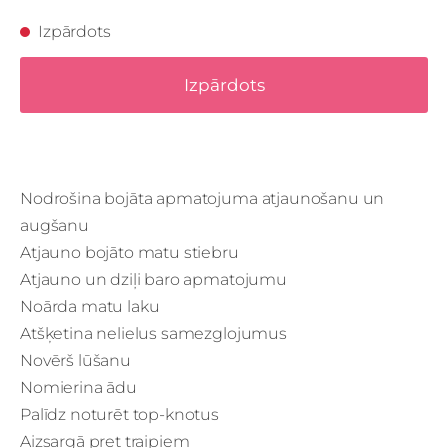
Izpārdots
Izpārdots
Nodrošina bojāta apmatojuma atjaunošanu un
augšanu
Atjauno bojāto matu stiebru
Atjauno un dziļi baro apmatojumu
Noārda matu laku
Atšķetina nelielus samezglojumus
Novērš lūšanu
Nomierina ādu
Palīdz noturēt top-knotus
Aizsargā pret traipiem