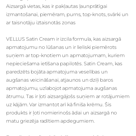
Aizsargā vietas, kas ir pakļautas ļaunprātīgai
izmantošanai, piemēram, purns, top-knots, svārki un
ar taisnotāju iztaisnotās zonas
VELLUS Satin Cream ir izcila formula, kas aizsargā
apmatojumu no lūšanas un ir lieliski piemērots
suņiem ar top-knotiem un apmatojumam, kuriem
nepieciešama ietīšana papilotēs. Satin Cream, kas
paredzēts bojāta apmatojuma veselības un
augšanas veicināšanai, atjaunos un dziļi baros
apmatojumu, uzlabojot apmatojuma augšanas
ātrumu. Tas ir ļoti aizsargājošs suņiem ar rotājumiem
uz kājām. Var izmantot arī kā finiša krēmu. Šis
produkts ir ļoti nomierinošs ādai un aizsargā no
matu griezēja radītiem apdegumiem.