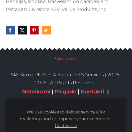
Bez eļļas, lanolīna, krāsvielām un parabēniem
Izstrādāts un ražots ASV, Vellus Products, Inc.
Sīkdatnes
SIA Birma PETS, SIA Birma PETS Services | 2008-
2026 | All Rights Reserved
|
Noteikumi
|
Piegāde
Kontakti
|
Privātums,sīkdatnes
We use cookies to deliver services, for
marketing and to improve your experience.
Customize