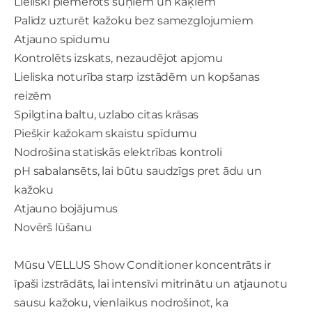
Lieliski piemērots suņiem un kaķiem
Palīdz uzturēt kažoku bez samezglojumiem
Atjauno spīdumu
Kontrolēts izskats, nezaudējot apjomu
Lieliska noturība starp izstādēm un kopšanas
reizēm
Spilgtina baltu, uzlabo citas krāsas
Piešķir kažokam skaistu spīdumu
Nodrošina statiskās elektrības kontroli
pH sabalansēts, lai būtu saudzīgs pret ādu un
kažoku
Atjauno bojājumus
Novērš lūšanu
Mūsu VELLUS Show Conditioner koncentrāts ir
īpaši izstrādāts, lai intensīvi mitrinātu un atjaunotu
sausu kažoku, vienlaikus nodrošinot, ka