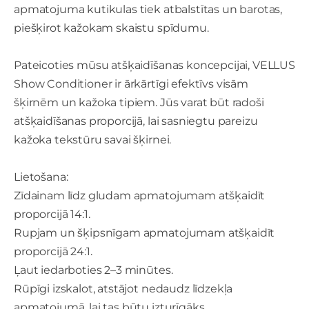
apmatojuma kutikulas tiek atbalstītas un barotas,
piešķirot kažokam skaistu spīdumu.
Pateicoties mūsu atšķaidīšanas koncepcijai, VELLUS
Show Conditioner ir ārkārtīgi efektīvs visām
šķirnēm un kažoka tipiem. Jūs varat būt radoši
atšķaidīšanas proporcijā, lai sasniegtu pareizu
kažoka tekstūru savai šķirnei.
Lietošana:
Zīdainam līdz gludam apmatojumam atšķaidīt
proporcijā 14:1.
Rupjam un šķipsnīgam apmatojumam atšķaidīt
proporcijā 24:1.
Ļaut iedarboties 2–3 minūtes.
Rūpīgi izskalot, atstājot nedaudz līdzekļa
apmatojumā, lai tas būtu izturīgāks.