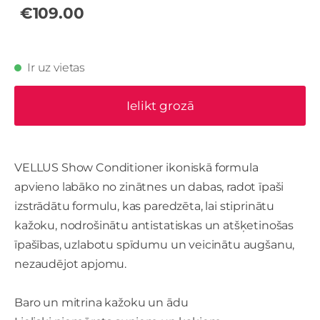
€109.00
Ir uz vietas
Ielikt grozā
VELLUS Show Conditioner ikoniskā formula
apvieno labāko no zinātnes un dabas, radot īpaši
izstrādātu formulu, kas paredzēta, lai stiprinātu
kažoku, nodrošinātu antistatiskas un atšķetinošas
īpašības, uzlabotu spīdumu un veicinātu augšanu,
nezaudējot apjomu.
Baro un mitrina kažoku un ādu