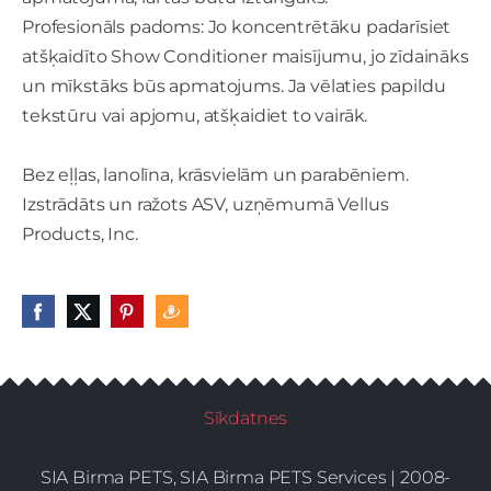
Profesionāls padoms: Jo koncentrētāku padarīsiet
atšķaidīto Show Conditioner maisījumu, jo zīdaināks
un mīkstāks būs apmatojums. Ja vēlaties papildu
tekstūru vai apjomu, atšķaidiet to vairāk.
Bez eļļas, lanolīna, krāsvielām un parabēniem.
Izstrādāts un ražots ASV, uzņēmumā Vellus
Products, Inc.
Sīkdatnes
SIA Birma PETS, SIA Birma PETS Services | 2008-