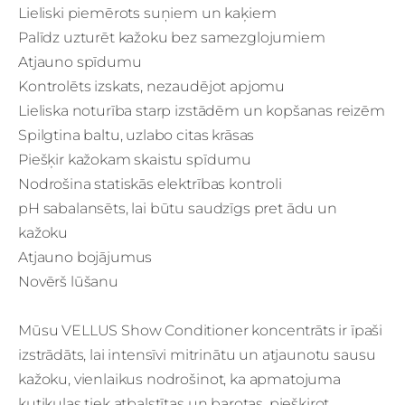
Lieliski piemērots suņiem un kaķiem
Palīdz uzturēt kažoku bez samezglojumiem
Atjauno spīdumu
Kontrolēts izskats, nezaudējot apjomu
Lieliska noturība starp izstādēm un kopšanas reizēm
Spilgtina baltu, uzlabo citas krāsas
Piešķir kažokam skaistu spīdumu
Nodrošina statiskās elektrības kontroli
pH sabalansēts, lai būtu saudzīgs pret ādu un
kažoku
Atjauno bojājumus
Novērš lūšanu
Mūsu VELLUS Show Conditioner koncentrāts ir īpaši
izstrādāts, lai intensīvi mitrinātu un atjaunotu sausu
kažoku, vienlaikus nodrošinot, ka apmatojuma
kutikulas tiek atbalstītas un barotas, piešķirot