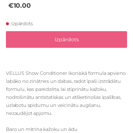
€10.00
Izpārdots
Izpārdots
VELLUS Show Conditioner ikoniskā formula apvieno
labāko no zinātnes un dabas, radot īpaši izstrādātu
formulu, kas paredzēta, lai stiprinātu kažoku,
nodrošinātu antistatiskas un atšķetinošas īpašības,
uzlabotu spīdumu un veicinātu augšanu,
nezaudējot apjomu.
Baro un mitrina kažoku un ādu