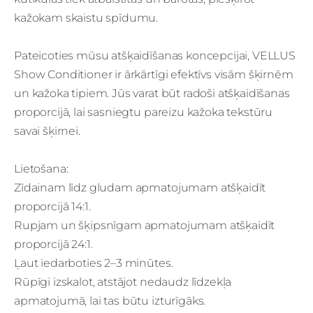
kažokam skaistu spīdumu.
Pateicoties mūsu atšķaidīšanas koncepcijai, VELLUS
Show Conditioner ir ārkārtīgi efektīvs visām šķirnēm
un kažoka tipiem. Jūs varat būt radoši atšķaidīšanas
proporcijā, lai sasniegtu pareizu kažoka tekstūru
savai šķirnei.
Lietošana:
Zīdainam līdz gludam apmatojumam atšķaidīt
proporcijā 14:1.
Rupjam un šķipsnīgam apmatojumam atšķaidīt
proporcijā 24:1.
Ļaut iedarboties 2–3 minūtes.
Rūpīgi izskalot, atstājot nedaudz līdzekļa
apmatojumā, lai tas būtu izturīgāks.