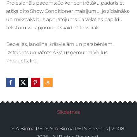
Profesionāls padoms: Jo koncentrētāku padarīsiet
atšķaidīto Show Conditioner maisījumu, jo zīdaināks
un mīkstāks būs apmatojums. Ja vēlaties papildu
tekstūru vai apjomu, atšķaidiet to vairāk.
Bez eļļas, lanolīna, krāsvielām un parabēniem.
Izstrādāts un ražots ASV, uzņēmumā Vellus
Products, Inc.
Sīkdatnes
SIA Birma PETS, SIA Birma PETS Services | 2008-
2026 | All Rights Reserved