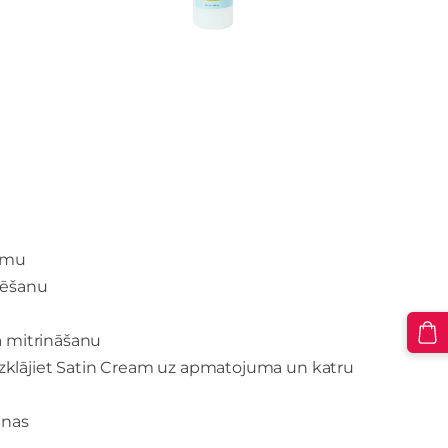
dumu
izēšanu
a mitrināšanu
uzklājiet Satin Cream uz apmatojuma un katru
anas