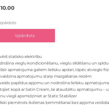
10.00
Izpārdots
Izpārdots
ērš statisko elektrību
drošina vieglu kondicionēšanu, vieglu slīdēšanu un spī
šķir apmatojuma galiem lielisku apdari, tāpēc atvieglo fr
svaidzina apmatojumu starp mazgāšanas reizēm
veido papildus apjomu un nodrošina lielisku apmatojum
etojiet kopā ar Satin Cream, lai ataudzētu apmatojumu – 
nu viegli apsmidziniet ar Static Stabilizer
eliski piemērots ikdienas ķemmēšanai bez apjoma veidoš