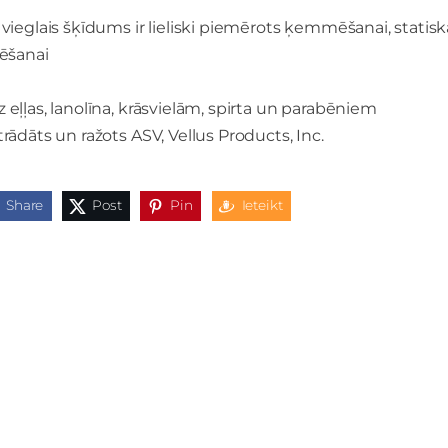
 vieglais šķīdums ir lieliski piemērots ķemmēšanai, statiskās
zēšanai
 eļļas, lanolīna, krāsvielām, spirta un parabēniem
trādāts un ražots ASV, Vellus Products, Inc.
Share
Post
Pin
Ieteikt