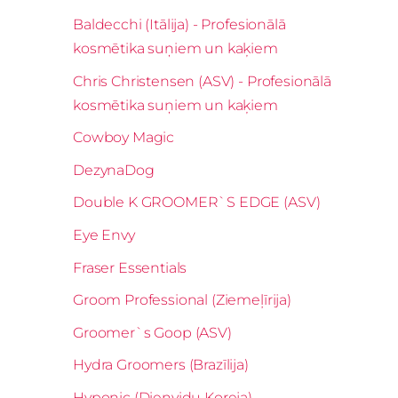
Baldecchi (Itālija) - Profesionālā
kosmētika suņiem un kaķiem
Chris Christensen (ASV) - Profesionālā
kosmētika suņiem un kaķiem
Cowboy Magic
DezynaDog
Double K GROOMER`S EDGE (ASV)
Eye Envy
Fraser Essentials
Groom Professional (Ziemeļīrija)
Groomer`s Goop (ASV)
Hydra Groomers (Brazīlija)
Hyponic (Dienvidu Koreja)