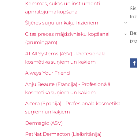
Ķemmes, sukas un instrumenti
Šis
apmatojuma kopšanai
fri
Šķēres suņu un kaķu frizieriem
›
Bez
Citas preces mājdzīvnieku kopšanai
›
Izs
(grūmingam)
#1 All Systems (ASV) - Profesionālā
kosmētika suņiem un kaķiem
Always Your Friend
Anju Beaute (Francija) - Profesionālā
kosmētika suņiem un kaķiem
Artero (Spānija) - Profesionālā kosmētika
suņiem un kaķiem
Dermagic (ASV)
PetNat Dermacton (Lielbritānija)