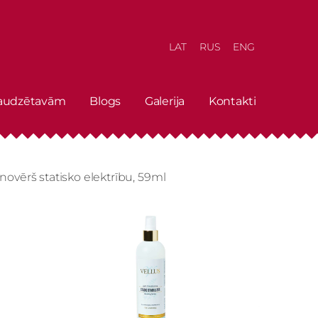
LAT
RUS
ENG
 audzētavām
Blogs
Galerija
Kontakti
s novērš statisko elektrību, 59ml