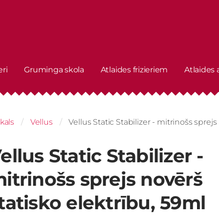
eri
Gruminga skola
Atlaides frizieriem
Atlaides
kals
Vellus
Vellus Static Stabilizer - mitrinošs sprej
ellus Static Stabilizer -
itrinošs sprejs novērš
tatisko elektrību, 59ml