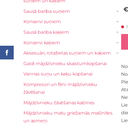
suņiem un kaķiem
€
Sausā barība suņiem
›
Konservi suņiem
›
Sausā barība kaķiem
›
Konservi kaķiem
›
Aksesuāri, rotaļlietas suņiem un kaķiem
›
Galdi mājdzīvnieku skaistumkopšanai
Nov
Vannas suņu un kaķu kopšanai
No
Pie
Kompresori un fēni mājdzīvnieku
At
žāvēšanai
Ne
Mājdzīvnieku žāvēšanas kabīnes
Li
die
Mājdzīvnieku matu griežamās mašīnītes
Li
un asmeņi