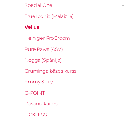
Special One
›
True Iconic (Malaizija)
Vellus
Heiniger ProGroom
Pure Paws (ASV)
Nogga (Spānija)
Gruminga bāzes kurss
Emmy & Lily
G-POINT
Dāvanu kartes
TICKLESS