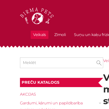
Veikals
Zīmoli
Suņu un kaķu frizi
Vei
V
PREČU KATALOGS
m
AKCIJAS
s
Gardumi, kārumi un papildbarība
›