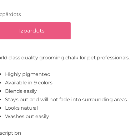
Izpārdots
Izpārdots
ld class quality grooming chalk for pet professionals.
Highly pigmented
Available in 9 colors
Blends easily
Stays put and will not fade into surrounding areas
Looks natural
Washes out easily
scription