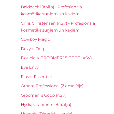
Baldecchi (Itālija) - Profesionālā
kosmētika suņiem un kaķiem
Chris Christensen (ASV) - Profesionālā
kosmētika suņiem un kaķiem
Cowboy Magic
DezynaDog
Double K GROOMER`S EDGE (ASV)
Eye Envy
Fraser Essentials
Groom Professional (Ziemeļīrija)
Groomer`s Goop (ASV)
Hydra Groomers (Brazīlija)
Hyponic (Dienvidu Koreja)