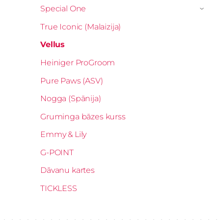
Special One
›
True Iconic (Malaizija)
Vellus
Heiniger ProGroom
Pure Paws (ASV)
Nogga (Spānija)
Gruminga bāzes kurss
Emmy & Lily
G-POINT
Dāvanu kartes
TICKLESS