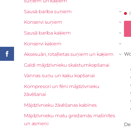
suņiem un kaķiem
Sausā barība suņiem
›
Konservi suņiem
›
Sausā barība kaķiem
›
Konservi kaķiem
›
Wor
Aksesuāri, rotaļlietas suņiem un kaķiem
›
Galdi mājdzīvnieku skaistumkopšanai
Vannas suņu un kaķu kopšanai
Kompresori un fēni mājdzīvnieku
žāvēšanai
Mājdzīvnieku žāvēšanas kabīnes
Mājdzīvnieku matu griežamās mašīnītes
un asmeņi
De