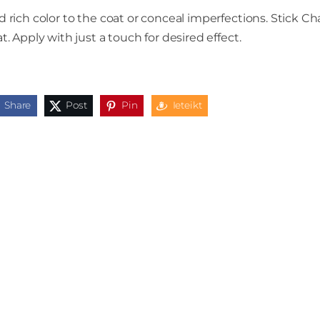
 rich color to the coat or conceal imperfections. Stick Cha
t. Apply with just a touch for desired effect.
Share
Post
Pin
Ieteikt