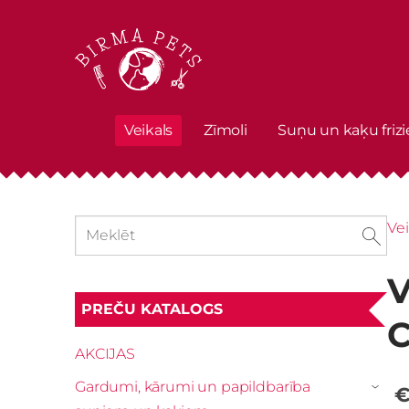
Veikals
Zīmoli
Suņu un kaķu frizi
Vei
V
PREČU KATALOGS
C
AKCIJAS
Gardumi, kārumi un papildbarība
€
›