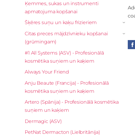
Ķemmes, sukas un instrumenti
Add
apmatojuma kopšanai
coa
Šķēres suņu un kaķu frizieriem
›
Citas preces mājdzīvnieku kopšanai
›
(grūmingam)
#1 All Systems (ASV) - Profesionālā
kosmētika suņiem un kaķiem
Always Your Friend
Anju Beaute (Francija) - Profesionālā
kosmētika suņiem un kaķiem
Artero (Spānija) - Profesionālā kosmētika
suņiem un kaķiem
Dermagic (ASV)
PetNat Dermacton (Lielbritānija)