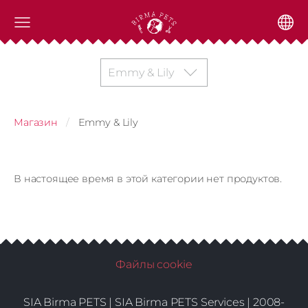
Emmy & Lily
Магазин
Emmy & Lily
В настоящее время в этой категории нет продуктов.
Файлы cookie
SIA Birma PETS |
SIA Birma PETS Services | 2008-