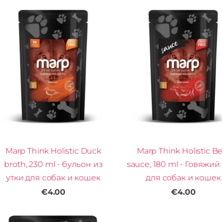
Marp Think Holistic Duck
Marp Think Holistic B
broth, 230 ml - бульон из
sauce, 180 ml - Говяжий
утки для собак и кошек
для собак и кошек
€4.00
€4.00