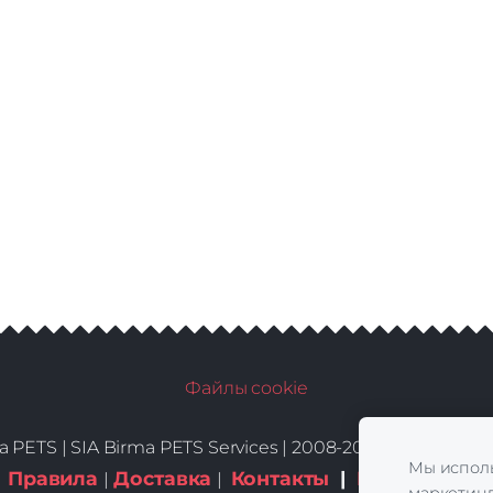
Файлы cookie
a PETS |
SIA Birma PETS Services | 2008-2026 | All Rights
Мы исполь
Правила
Доставка
Контакты
|
Куки-файлы
|
|