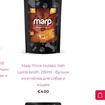
ild
Marp Think Holistic Irish
ульон
Lamb broth, 230ml - бульон
ак и
из ягнёнка для собак и
кошек
€4.00