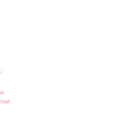
sh
 соус