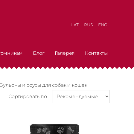
LAT
RUS
ENG
томникам
Блог
Галерея
Контакты
Бульоны и соусы для собак и кошек
Сортировать по