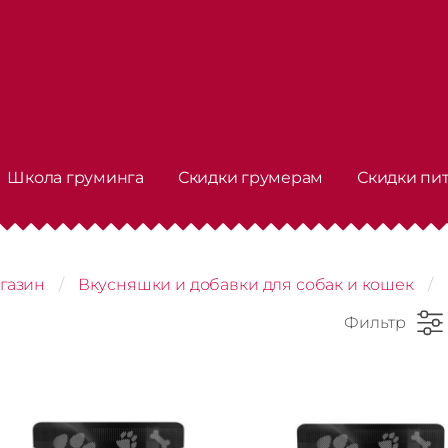
Школа груминга
Скидки грумерам
Скидки пи
газин
Вкусняшки и добавки для собак и кошек
Фильтр