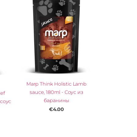
Marp Think Holistic Lamb
sauce, 180ml - Соус из
eef
баранины
 соус
€4.00