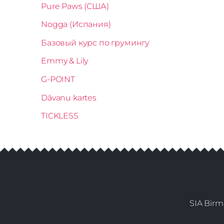
Pure Paws (США)
Nogga (Испания)
Базовый курс по грумингу
Emmy & Lily
G-POINT
Dāvanu kartes
TICKLESS
SIA Birm