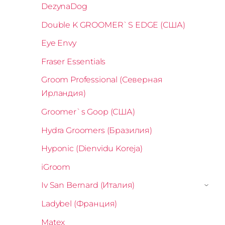
DezynaDog
Double K GROOMER`S EDGE (США)
Eye Envy
Fraser Essentials
Groom Professional (Северная
Ирландия)
Groomer`s Goop (США)
Hydra Groomers (Бразилия)
Hyponic (Dienvidu Koreja)
iGroom
Iv San Bernard (Италия)
›
Ladybel (Франция)
Matex