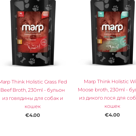
Marp Think Holistic W
Marp Think Holistic Grass Fed
Moose broth, 230ml - б
Beef Broth, 230ml - бульон
из дикого лося для соб
из говядины для собак и
кошек
кошек
€4.00
€4.00