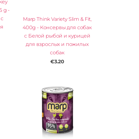
rkey
 g -
 с
Marp Think Variety Slim & Fit,
ля
400g - Консервы для собак
с Белой рыбой и курицей
для взрослых и пожилых
собак
€3.20