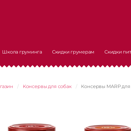
Школа груминга
Скидки грумерам
Скидки пи
газин
Kонсервы для собак
Консервы MARP для