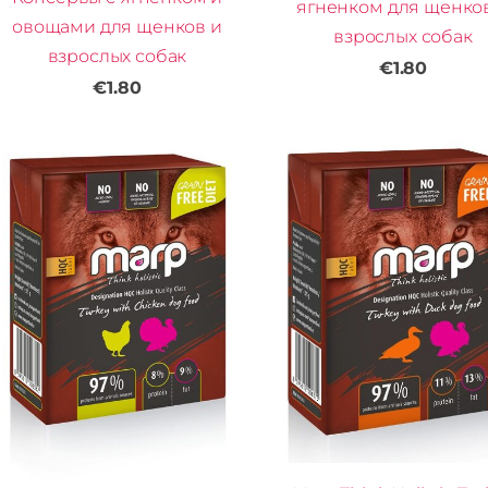
ягненком для щенко
овощами для щенков и
взрослых собак
взрослых собак
€1.80
€1.80