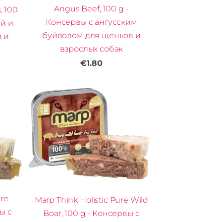
Angus Beef, 100 g -
, 100
Консервы с ангусским
ей и
буйволом для щенков и
 и
взрослых собак
€1.80
ure
Marp Think Holistic Pure Wild
ы с
Boar, 100 g - Консервы с