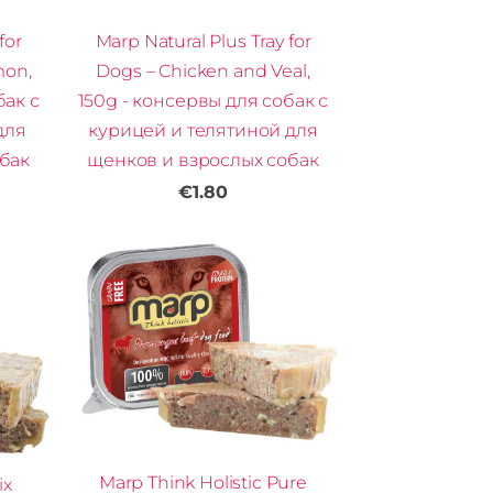
for
Marp Natural Plus Tray for
mon,
Dogs – Chicken and Veal,
бак с
150g - консервы для собак с
для
курицей и телятиной для
бак
щенков и взрослых собак
€1.80
Marp Think Holistic Pure
ix