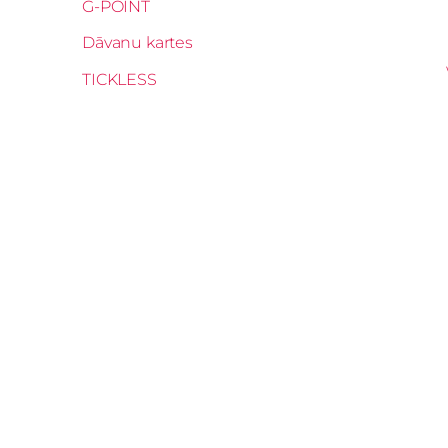
G-POINT
Dāvanu kartes
TICKLESS