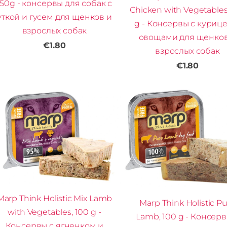
150g - консервы для собак с
Chicken with Vegetables
уткой и гусем для щенков и
g - Консервы с куриц
взрослых собак
овощами для щенков
€1.80
взрослых собак
€1.80
Marp Think Holistic Mix Lamb
Marp Think Holistic P
with Vegetables, 100 g -
Lamb, 100 g - Консерв
Консервы с ягненком и