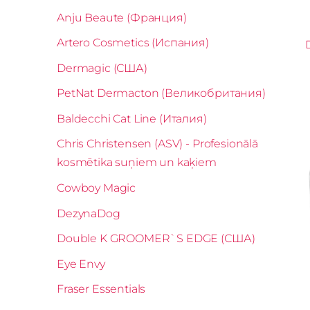
Anju Beaute (Франция)
Artero Cosmetics (Испания)
Dermagic (США)
PetNat Dermacton (Великобритания)
Baldecchi Cat Line (Италия)
Chris Christensen (ASV) - Profesionālā
kosmētika suņiem un kaķiem
Cowboy Magic
DezynaDog
Double K GROOMER`S EDGE (США)
Eye Envy
Fraser Essentials