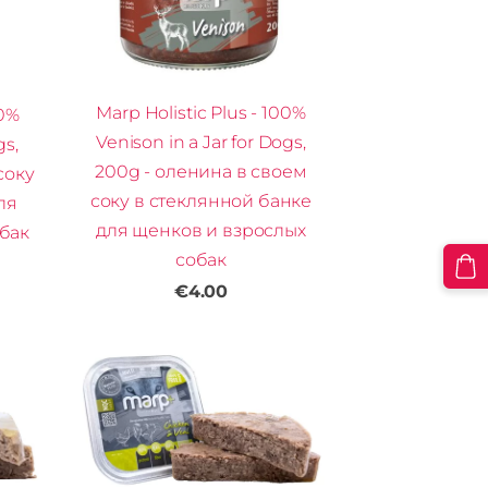
Marp Holistic Plus - 100%
00%
Venison in a Jar for Dogs,
gs,
200g - оленина в своем
соку
соку в стеклянной банке
ля
для щенков и взрослых
бак
собак
€4.00