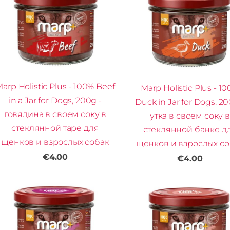
arp Holistic Plus - 100% Beef
Marp Holistic Plus - 1
in a Jar for Dogs, 200g -
Duck in Jar for Dogs, 20
говядина в своем соку в
утка в своем соку в
стеклянной таре для
стеклянной банке д
щенков и взрослых собак
щенков и взрослых со
€4.00
€4.00