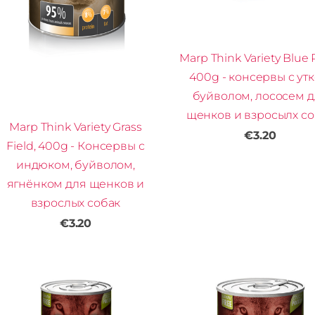
Marp Think Variety Blue R
400g - консервы с утк
буйволом, лососем д
щенков и взросылх со
Marp Think Variety Grass
€3.20
Field, 400g - Консервы с
индюком, буйволом,
ягнёнком для щенков и
взрослых собак
€3.20