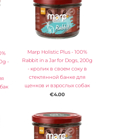
Marp Holistic Plus - 100%
00%
Rabbit in a Jar for Dogs, 200g
0g -
- кролик в своем соку в
стеклянной банке для
ля
щенков и взрослых собак
бак
€4.00