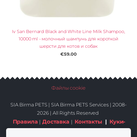
Iv San Bernard Black and White Line Milk Shampoo,
10000 ml - молочный шампунь для короткой
шерсти для котов и собак
€59.00
Файлы cookie
SIA Birma PETS |
SIA Birma PETS Services | 2008-
2026 | All Rights Reserved
Правила
Доставка
Контакты
|
Куки-
|
|
файлы