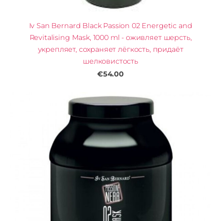
Iv San Bernard Black Passion 02 Energetic and
Revitalising Mask, 1000 ml - оживляет шерсть,
укрепляет, сохраняет лёгкость, придаёт
шелковистость
€54.00