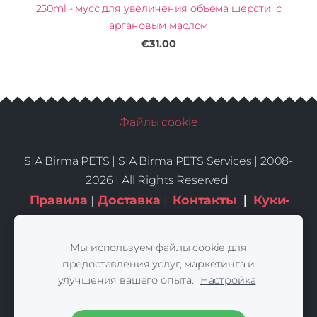
250ml - мусс для увеличения объема шерсти, с
аргановым маслом
€31.00
Файлы cookie
SIA Birma PETS |
SIA Birma PETS Services | 2008-
2026 | All Rights Reserved
Правила
Доставка
Контакты
|
Куки-
|
|
файлы
Мы используем файлы cookie для
предоставления услуг, маркетинга и
улучшения вашего опыта.
Настройка