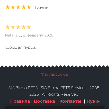
★★★★★
1 отзыв
★★★★★
Natalia L., 8. февраля. 2026
хорошая пудра.
Файлы cookie
SIA Birma PETS |
SIA Birma PETS Services | 2008-
2026 | All Rights Reserved
Правила
Доставка
Контакты
|
Куки-
|
|
файлы