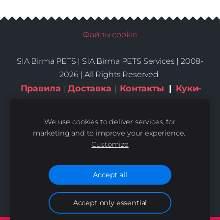
Файлы cookie
SIA Birma PETS |
SIA Birma PETS Services | 2008-
2026 | All Rights Reserved
Правила
Доставка
Контакты
|
Куки-
|
|
файлы
We use cookies to deliver services, for
marketing and to improve your experience.
Customize
Accept all
Accept only essential