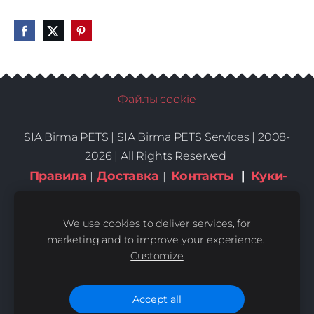
Файлы cookie
SIA Birma PETS |
SIA Birma PETS Services | 2008-
2026 | All Rights Reserved
Правила
Доставка
Контакты
|
Куки-
|
|
файлы
We use cookies to deliver services, for
marketing and to improve your experience.
Customize
Accept all