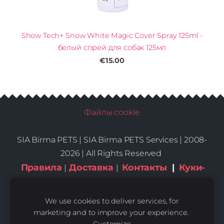
Show Tech+ Snow White Magic Cover Spray 125ml -
белый спрей для собак 125мл
€15.00
Файлы cookie
SIA Birma PETS |
SIA Birma PETS Services | 2008-
2026 | All Rights Reserved
Правила
Доставка
Контакты
|
Куки-
|
|
файлы
We use cookies to deliver services, for
marketing and to improve your experience.