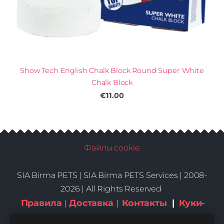
Show Tech English Chalk Block Round Super White
Chalk Block
€11.00
Файлы cookie
SIA Birma PETS |
SIA Birma PETS Services | 2008-
2026 | All Rights Reserved
Правила
Доставка
Контакты
|
Куки-
|
|
файлы