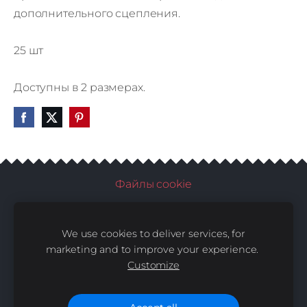
дополнительного сцепления.
25 шт
Доступны в 2 размерах.
Файлы cookie
SIA Birma PETS |
SIA Birma PETS Services | 2008-
We use cookies to deliver services, for
2026 | All Rights Reserved
marketing and to improve your experience.
Правила
Доставка
Контакты
|
Куки-
|
|
Customize
файлы