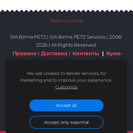
Файлы cookie
SIA Birma PETS |
SIA Birma PETS Services | 2008-
2026 | All Rights Reserved
Правила
Доставка
Контакты
|
Куки-
|
|
файлы
We use cookies to deliver services, for
marketing and to improve your experience.
Customize
Accept all
Accept only essential