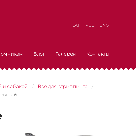
LAT
RUS
ENG
томникам
Блог
Галерея
Контакты
й и собакой
Всё для стриппинга
 левшей
e