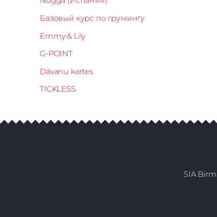
Nogga (Испания)
Базовый курс по грумингу
Emmy & Lily
G-POINT
Dāvanu kartes
TICKLESS
SIA Birm