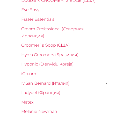
Double K GROOMER`S EDGE (США)
Eye Envy
Fraser Essentials
Groom Professional (Северная
Ирландия)
Groomer`s Goop (США)
Hydra Groomers (Бразилия)
Hyponic (Dienvidu Koreja)
iGroom
Iv San Bernard (Италия)
›
Ladybel (Франция)
Matex
Melanie Newman