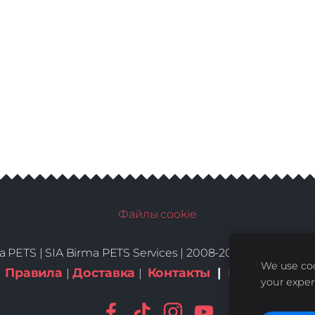
Файлы cookie
a PETS |
SIA Birma PETS Services | 2008-2026 | All Rights
We use coo
Правила
Доставка
Контакты
|
Куки-файлы
|
|
your exper