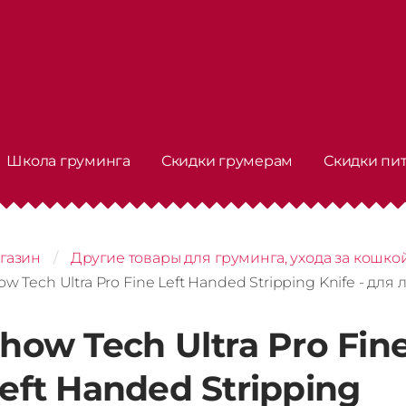
Школа груминга
Скидки грумерам
Скидки пи
газин
Другие товары для груминга, ухода за кошко
ow Tech Ultra Pro Fine Left Handed Stripping Knife - для
how Tech Ultra Pro Fin
eft Handed Stripping