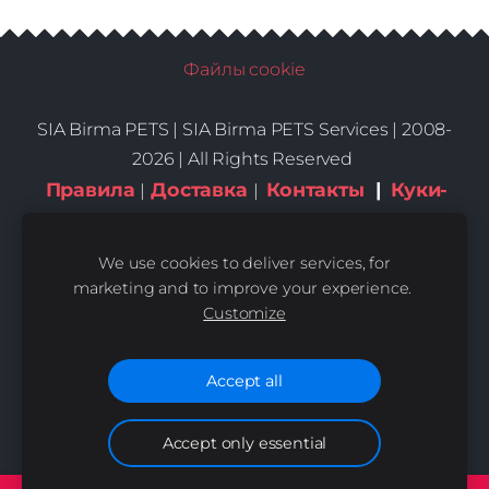
Файлы cookie
SIA Birma PETS |
SIA Birma PETS Services | 2008-
2026 | All Rights Reserved
Правила
Доставка
Контакты
|
Куки-
|
|
файлы
We use cookies to deliver services, for
marketing and to improve your experience.
Customize
Accept all
Accept only essential