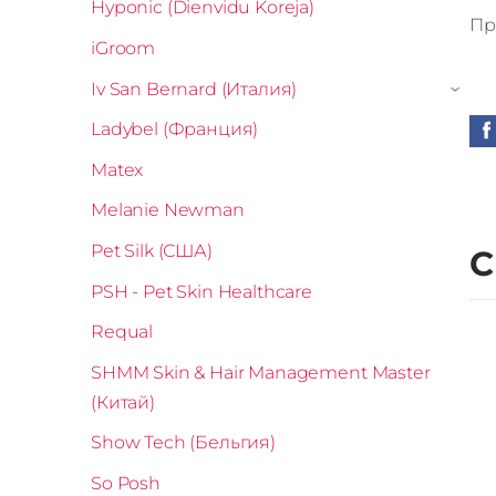
Hyponic (Dienvidu Koreja)
Пр
iGroom
Iv San Bernard (Италия)
›
Ladybel (Франция)
Matex
Melanie Newman
Pet Silk (США)
С
PSH - Pet Skin Healthcare
Requal
SHMM Skin & Hair Management Master
(Китай)
Show Tech (Бельгия)
So Posh