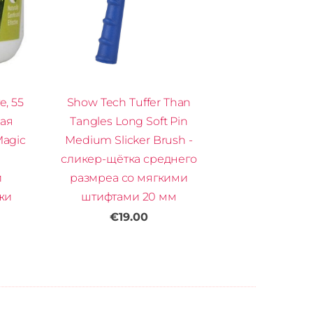
e, 55
Show Tech Tuffer Than
ная
Tangles Long Soft Pin
agic
Medium Slicker Brush -
сликер-щётка среднего
и
размреа со мягкими
жи
штифтами 20 мм
€19.00