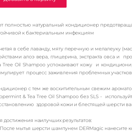
от полностью натуральный кондиционер предотвращае
тойчивой к бактериальным инфекциям
четая в себе лаванду, мяту перечную и мелалеуку (
ойствами алоэ вера, глицерина, экстракта овса и п
a Tree Oil Shampoo успокаивают кожу и кондициони
имулирует процесс заживления проблемных участков
ндиционер с тем же восхитительным свежим аромато
ppermint & Tea Tree Oil Shampoo без SLS - используй
сстановлению здоровой кожи и блестящей шерсти ва
я достижения наилучших результатов:
После мытья шерсти шампунем DERMagic нанесите