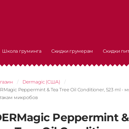
Школа груминга
Скидки грумерам
Скидки пи
газин
Dermagic (США)
RMagic Peppermint & Tea Tree Oil Conditioner, 523 ml -
атакам микробов
ERMagic Peppermint &