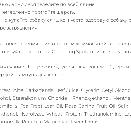
вномерно распределите по всей длине.
Немедленно промойте шерсть.
Не купайте собаку слишком часто, здоровую собаку р
ре загрязнения.
я обеспечения чистоты и максимальной свежес
пользуйте наш спрей Grooming Spritz при расчесыван
имечание. Не рекомендуется для кошек. Содержит
ердый шампунь для кошек.
став: Aloe Barbadensis Leaf Juice, Glycerin, Cetyl Alcoho
cohol, Stearalkonium Chloride, Phenoxyethanol, Mentha 
ernifolia (Tea Tree) Leaf Oil, Rosa Canina Fruit Oil, Sali
nthenol, Hydrolyzed Wheat Protein, Triethanolamine, Lava
momilla Recutita (Matricaria) Flower Extract.