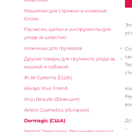
Машинки для стрижки и ножевые
блоки
Эт
Расчески, щетки и инструменты для
ус
ухода за шерстью
Ножницы для грумеров
Со
›
св
Другие товары для груминга, ухода за
›
Te
кошкой и собакой
ст
#1 All Systems (США)
Always Your Friend
Ко
Pe
Anju Beaute (Франция)
во
Artero Cosmetics (Испания)
Дл
Dermagic (США)
- 
PetNat Dermacton (Великобритания)