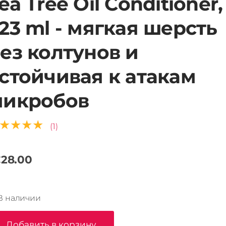
ea Tree Oil Conditioner,
23 ml - мягкая шерсть
ез колтунов и
стойчивая к атакам
микробов
★★★★
(1)
28.00
В наличии
Добавить в корзину