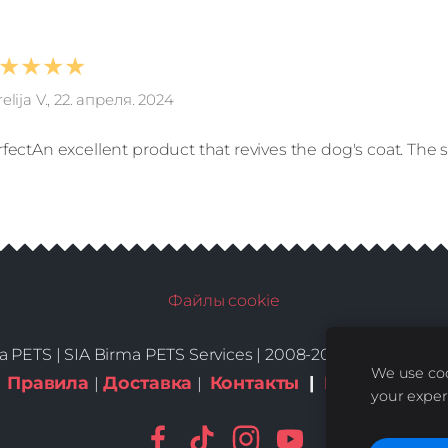
★★★★
elija V., 22. апреля. 2024
fectAn excellent product that revives the dog's coat. The sm
Файлы cookie
a PETS |
SIA Birma PETS Services | 2008-2026 | All Rights
We use coo
Правила
Доставка
Контакты
|
Куки-файлы
|
|
your exper