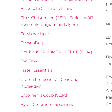
ра
Baldecchi Cat Line (Италия)
- 
- 
Chris Christensen (ASV) - Profesionālā
ме
kosmētika suņiem un kaķiem
Cowboy Magic
Дл
DezynaDog
ис
Double K GROOMER`S EDGE (США)
Пр
Eye Envy
тв
Fraser Essentials
Со
Groom Professional (Северная
Al
Ирландия)
Alt
Groomer`s Goop (США)
Pa
Cha
Hydra Groomers (Бразилия)