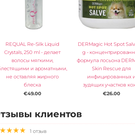
REQUAL Re-Silk Liquid
DERMagic Hot Spot Salv
Crystals, 250 ml - делает
g - концентрирован
волосы мягкими,
формула лосьона DERM
блестящими и ароматными,
Skin Rescue для
не оставляя жирного
инфицированных 
блеска
зудящих участков ко
€49.00
€26.00
тзывы клиентов
★★★★
1 отзыв