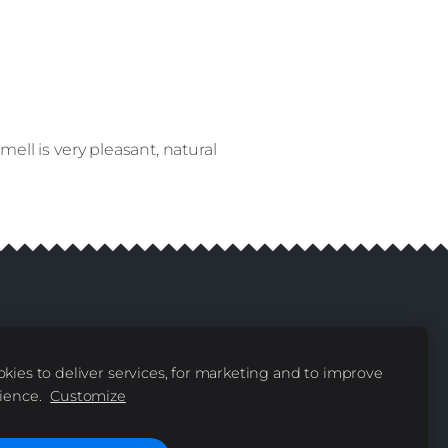
ell is very pleasant, natural
 Reserved
kies to deliver services, for marketing and to improve
ience.
Customize