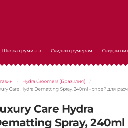
Школа груминга
Скидки грумерам
Скидки пи
газин
Hydra Groomers (Бразилия)
xury Care Hydra Dematting Spray, 240ml - спрей для ра
uxury Care Hydra
ematting Spray, 240ml 