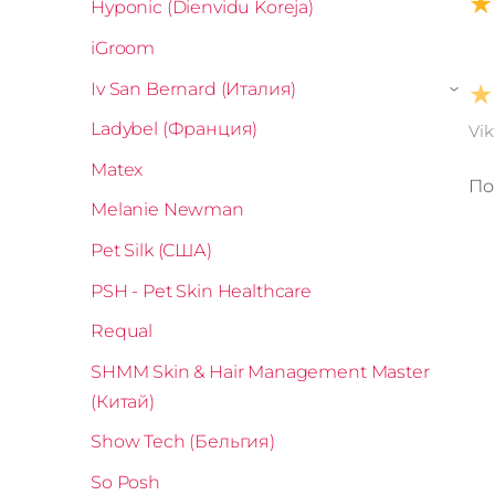
★
Hyponic (Dienvidu Koreja)
iGroom
★
Iv San Bernard (Италия)
›
Ladybel (Франция)
Vik
Matex
По
Melanie Newman
Pet Silk (США)
PSH - Pet Skin Healthcare
Requal
SHMM Skin & Hair Management Master
(Китай)
Show Tech (Бельгия)
So Posh