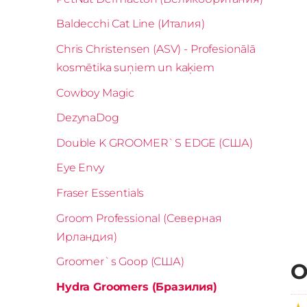
Baldecchi Cat Line (Италия)
Chris Christensen (ASV) - Profesionālā
kosmētika suņiem un kaķiem
Cowboy Magic
DezynaDog
Double K GROOMER`S EDGE (США)
Eye Envy
Fraser Essentials
Groom Professional (Северная
Ирландия)
Groomer`s Goop (США)
О
Hydra Groomers (Бразилия)