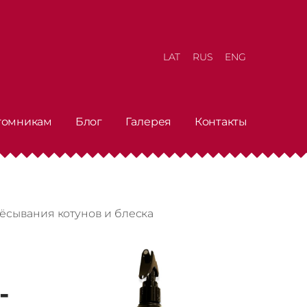
LAT
RUS
ENG
томникам
Блог
Галерея
Контакты
счёсывания котунов и блеска
-