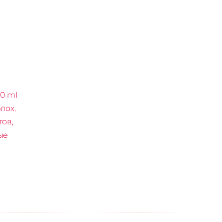
50 ml
лох,
тов,
ые