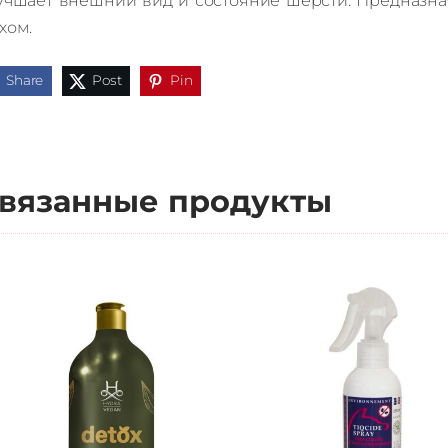
учшает внешний вид и состояние шерсти.
Предназна
хом.
Share
Post
Pin
вязанные продукты