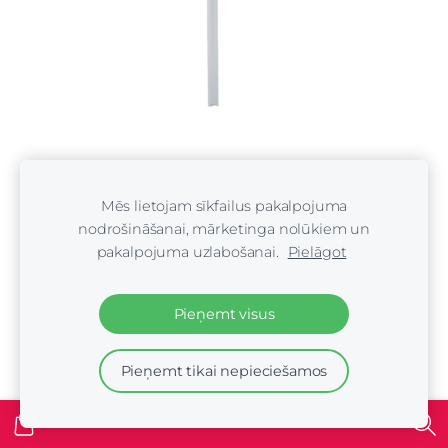
Pump Iv San Bernard 1 litre bottles (caurules garums
19 cm)
Mēs lietojam sīkfailus pakalpojuma
€3.00
nodrošināšanai, mārketinga nolūkiem un
pakalpojuma uzlabošanai.
Pielāgot
Pieņemt visus
Pieņemt tikai nepieciešamos