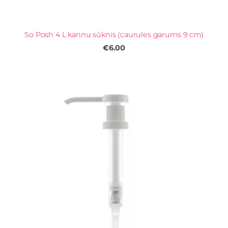
So Posh 4 L kannu sūknis (caurules garums 9 cm)
€6.00