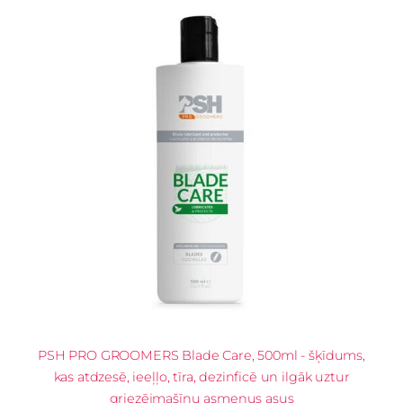
PSH PRO GROOMERS Blade Care, 500ml - šķīdums,
kas atdzesē, ieeļļo, tīra, dezinficē un ilgāk uztur
griezējmašīnu asmeņus asus