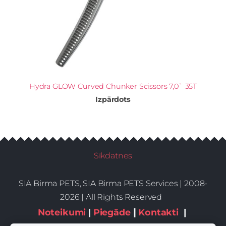
Hydra GLOW Curved Chunker Scissors 7,0` 35T
Izpārdots
Sīkdatnes
SIA Birma PETS, SIA Birma PETS Services | 2008-
2026 | All Rights Reserved
|
Noteikumi
|
Piegāde
Kontakti
|