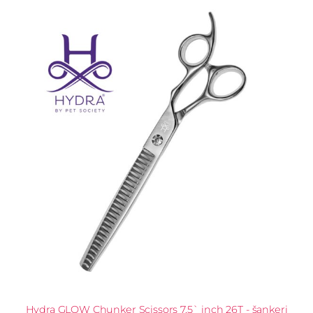
Hydra GLOW Chunker Scissors 7,5` inch 26T - šankeri