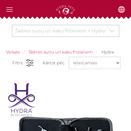
Šķēres suņu un kaķu frizieriem > Hydra
Veikals
Šķēres suņu un kaķu frizieriem
Hydra
Filtrs
Kārtot pēc