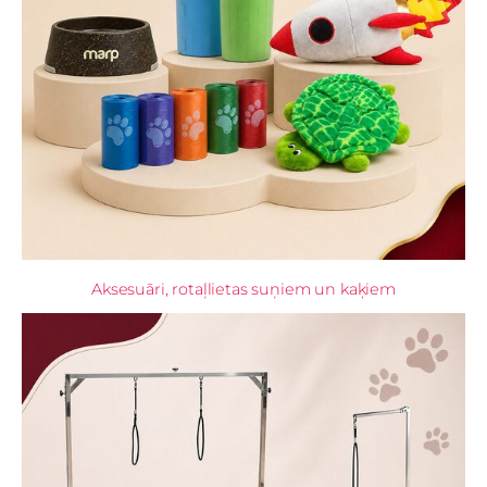
Aksesuāri, rotaļlietas suņiem un kaķiem