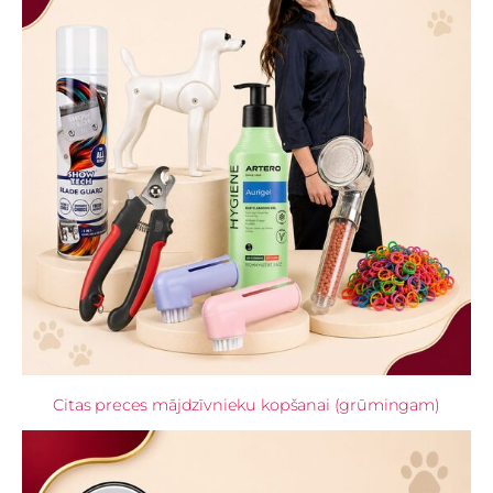
Citas preces mājdzīvnieku kopšanai (grūmingam)