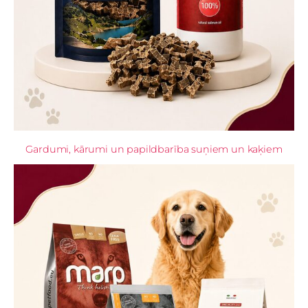
Gardumi, kārumi un papildbarība suņiem un kaķiem