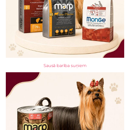
Sausā barība suņiem