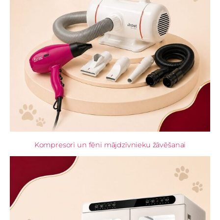
Kompresori un fēni mājdzīvnieku žāvēšanai