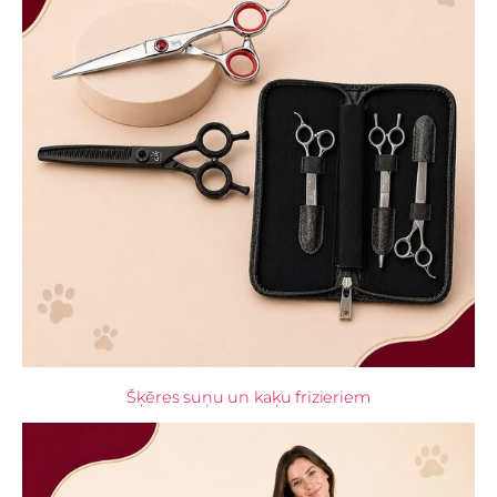
Šķēres suņu un kaķu frizieriem