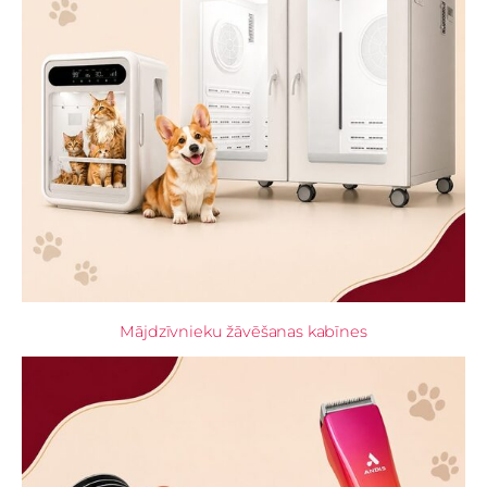
Mājdzīvnieku žāvēšanas kabīnes