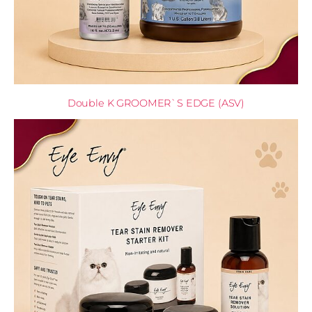
Double K GROOMER`S EDGE (ASV)