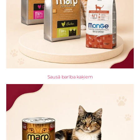
Sausā barība kaķiem