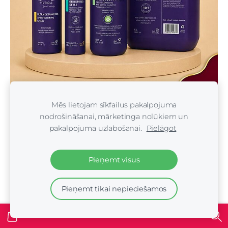
Hydra Groomers (Brazīlija)
Mēs lietojam sīkfailus pakalpojuma
nodrošināšanai, mārketinga nolūkiem un
pakalpojuma uzlabošanai.
Pielāgot
Pieņemt visus
Pieņemt tikai nepieciešamos