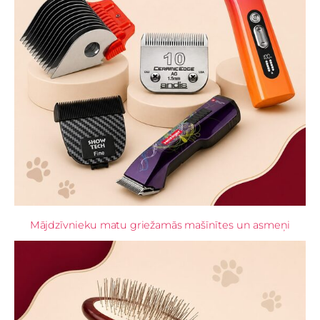
Mājdzīvnieku matu griežamās mašīnītes un asmeņi