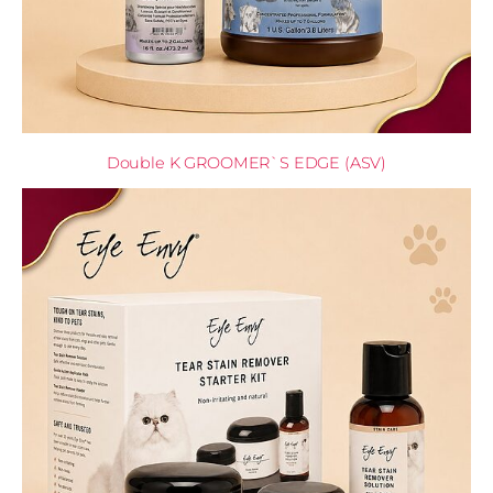
Double K GROOMER`S EDGE (ASV)