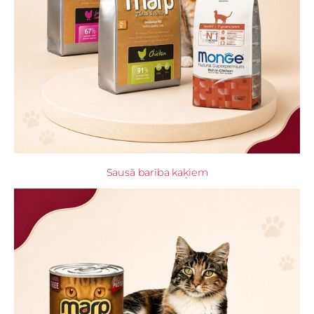
Sausā barība kaķiem