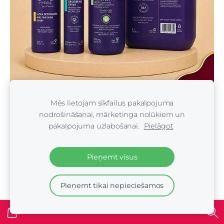
Hydra Groomers (Brazīlija)
Mēs lietojam sīkfailus pakalpojuma
nodrošināšanai, mārketinga nolūkiem un
pakalpojuma uzlabošanai.
Pielāgot
Pieņemt visus
Pieņemt tikai nepieciešamos