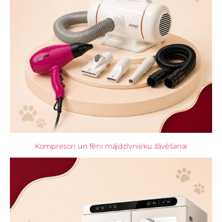
Kompresori un fēni mājdzīvnieku žāvēšanai