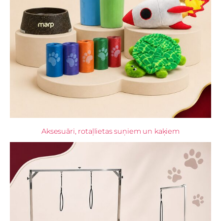
Aksesuāri, rotaļlietas suņiem un kaķiem