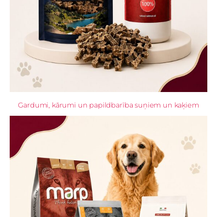
Gardumi, kārumi un papildbarība suņiem un kaķiem