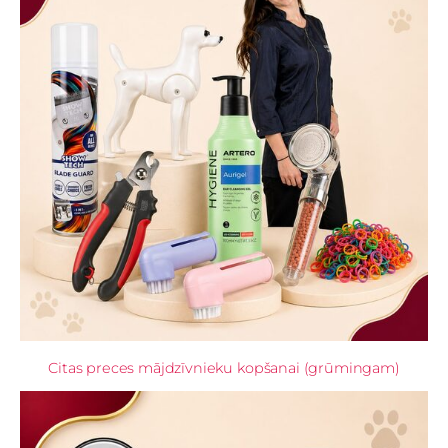
Citas preces mājdzīvnieku kopšanai (grūmingam)