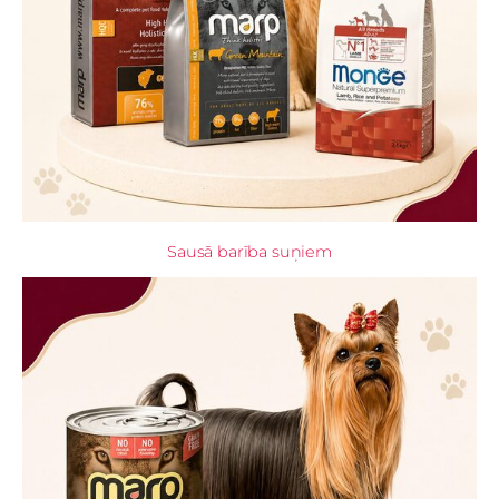
Sausā barība suņiem