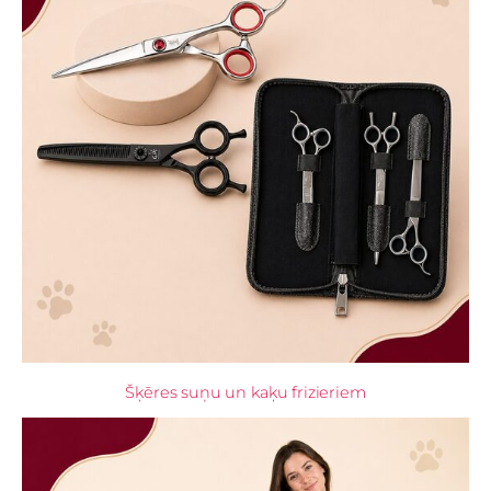
Šķēres suņu un kaķu frizieriem