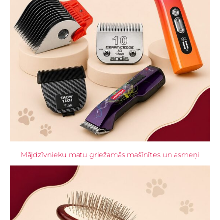
Mājdzīvnieku matu griežamās mašīnītes un asmeņi