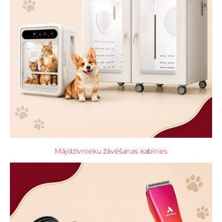
Mājdzīvnieku žāvēšanas kabīnes