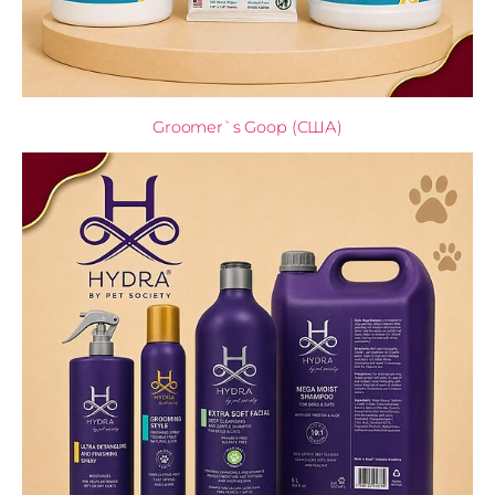
Groomer`s Goop (США)