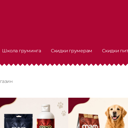
Школа груминга
Скидки грумерам
Скидки пи
газин