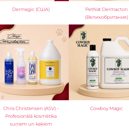
Dermagic (США)
PetNat Dermacton
(Великобритания)
Chris Christensen (ASV) -
Cowboy Magic
Profesionālā kosmētika
suņiem un kaķiem