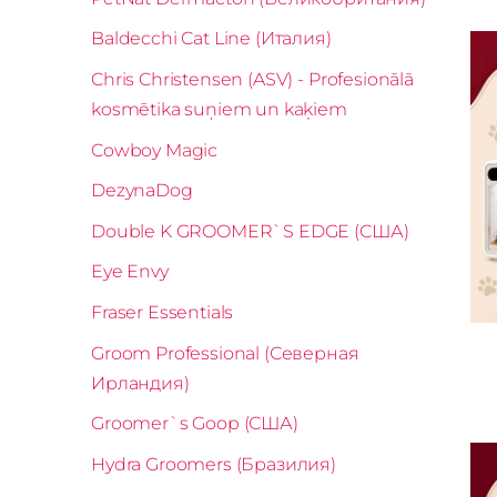
Baldecchi Cat Line (Италия)
Chris Christensen (ASV) - Profesionālā
kosmētika suņiem un kaķiem
Cowboy Magic
DezynaDog
Double K GROOMER`S EDGE (США)
Eye Envy
Fraser Essentials
Groom Professional (Северная
Ирландия)
Groomer`s Goop (США)
Hydra Groomers (Бразилия)