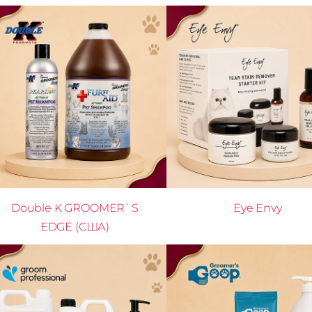
Double K GROOMER`S
Eye Envy
EDGE (США)