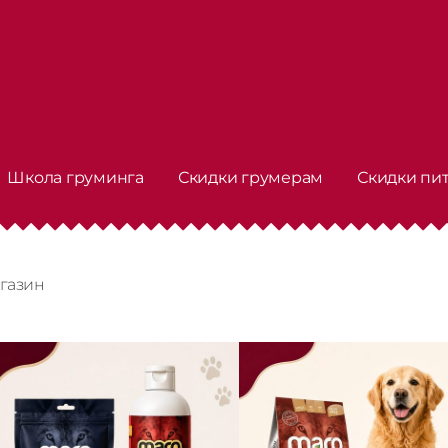
Школа груминга
Скидки грумерам
Скидки пи
газин