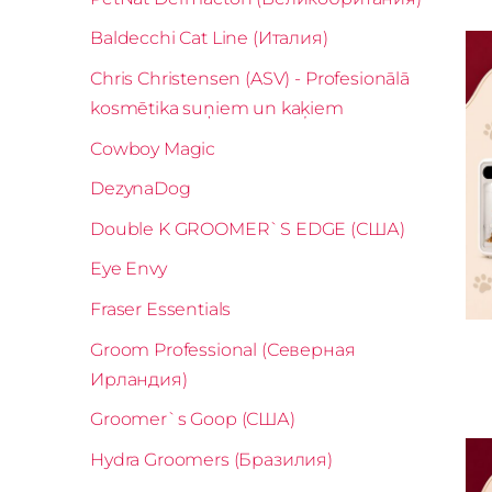
Baldecchi Cat Line (Италия)
Chris Christensen (ASV) - Profesionālā
kosmētika suņiem un kaķiem
Cowboy Magic
DezynaDog
Double K GROOMER`S EDGE (США)
Eye Envy
Fraser Essentials
Groom Professional (Северная
Ирландия)
Groomer`s Goop (США)
Hydra Groomers (Бразилия)