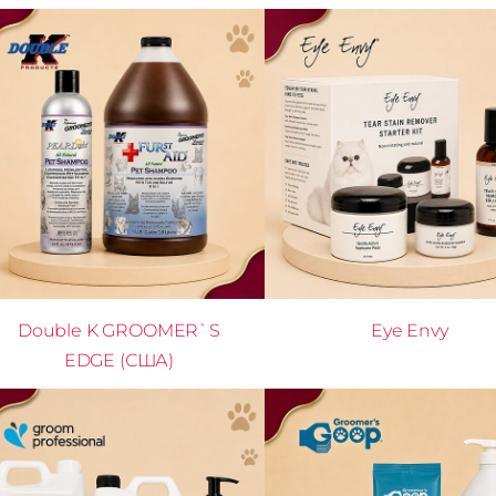
Double K GROOMER`S
Eye Envy
EDGE (США)