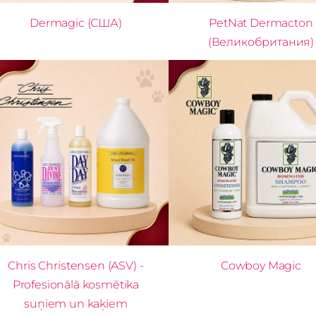
Dermagic (США)
PetNat Dermacton
(Великобритания)
Chris Christensen (ASV) -
Cowboy Magic
Profesionālā kosmētika
suņiem un kaķiem