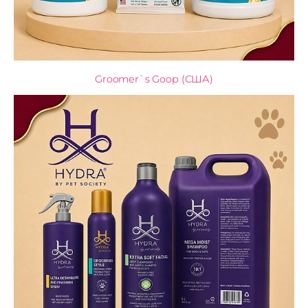
Groomer`s Goop (США)